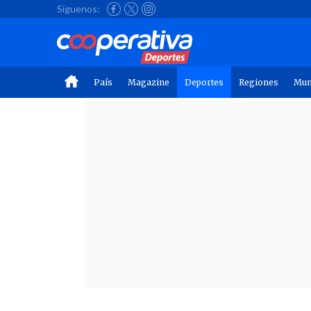
Síguenos:
País
Magazine
Deportes
Regiones
Mu