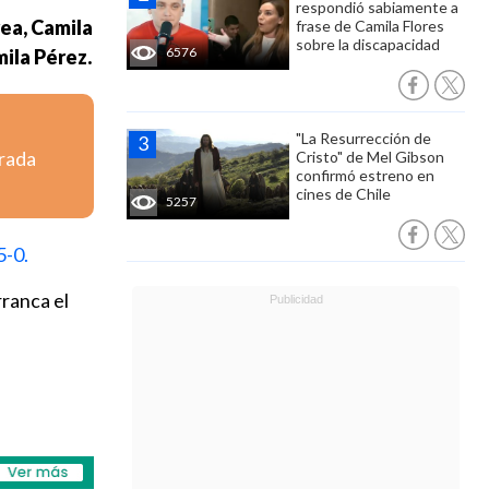
respondió sabiamente a
ea, Camila
frase de Camila Flores
sobre la discapacidad
6576
ila Pérez.
"La Resurrección de
orada
Cristo" de Mel Gibson
confirmó estreno en
cines de Chile
5257
5-0.
rranca el