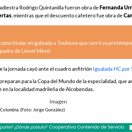
 adiestra Rodrigo Quintanilla fueron obra de
Fernanda Urr
ertas
, mientras que el descuento cafetero fue obra de
Cam
como titular en goleada a Toulouse que cerró su pretemp
 padre de Lionel Messi
e la jornada cayó ante el cuadro anfitrión
Igualada HC por 
 preparan para la Copa del Mundo de la especialidad, que a
 en la localidad madrileña de Alcobendas.
 Colombia. (Foto: Jorge González)