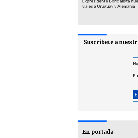
Expresidente Boric alista nu
viajes a Uruguay y Alemania
Suscríbete a nuest
No
E-
En portada