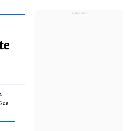
te
.
5 de