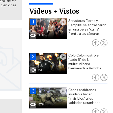
sto" de Mel
o en cines
Videos + Vistos
Senadoras Flores y
Campillai se enfrascaron
en una pelea "cuma"
frente a las cámaras
2196
Colo Colo mostró el
"Lado B" de la
multitudinaria
bienvenida a Vozinha
833
Capas antidrones
ayudan a hacer
"invisibles" a los
soldados ucranianos
679