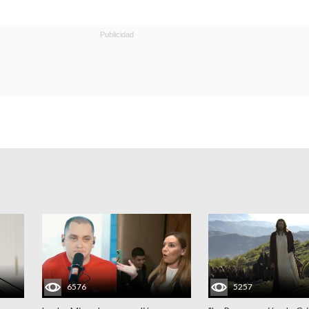
6576
5257