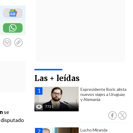
Las + leídas
Expresidente Boric alista
nuevos viajes a Uruguay
y Alemania
7721
ín
se
o disputado
Lucho Miranda