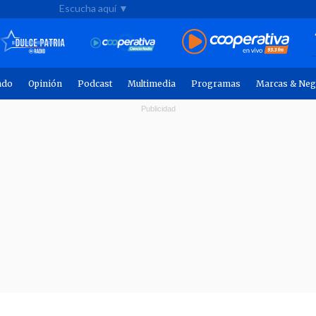
Escucha aquí ▼
ndo
Opinión
Podcast
Multimedia
Programas
Marcas & Neg