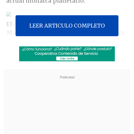
actual monarca planetario.
El equipo que adiestra el
técnico
LEER ARTICULO COMPLETO
Mauricio Llera
buscará dar la sorpresa y
su confianza se basa en sus recientes
victorias sobre Portugal e Italia
en
encuentros de preparación.
Revisa también
Los resultados de la fecha 18 en la Liga de
Primera
Colo Colo anunció acuerdo para el fichaje del
defensa Iván Román