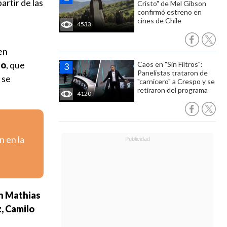
artir de las
Cristo" de Mel Gibson
confirmó estreno en
cines de Chile
4533
 en
do
, que
Caos en "Sin Filtros":
Panelistas trataron de
 se
"carnicero" a Crespo y se
retiraron del programa
4120
n en la
n Mathias
, Camilo