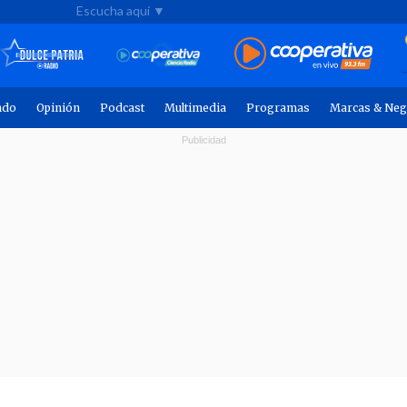
Escucha aquí ▼
ndo
Opinión
Podcast
Multimedia
Programas
Marcas & Neg