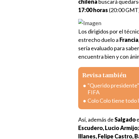
chilena
buscará quedarse 
17:00 horas
(20:00 GMT)
Los dirigidos por el técni
estrecho duelo a
Francia
sería evaluado para saber 
encuentra bien y con áni
Revisa también
"Querido presidente":
FIFA
Colo Colo tiene todo l
Así, además de
Salgado
e
Escudero, Lucio Armijo
Illanes, Felipe Castro,