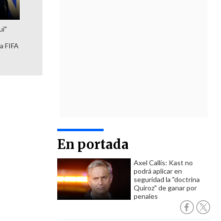
ui"
la FIFA
En portada
Axel Callís: Kast no
podrá aplicar en
seguridad la "doctrina
Quiroz" de ganar por
penales