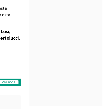
este
a esta
 Losi;
ertolucci,