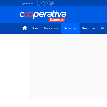
Síguenos:
País
Magazine
Deportes
Regiones
Mu