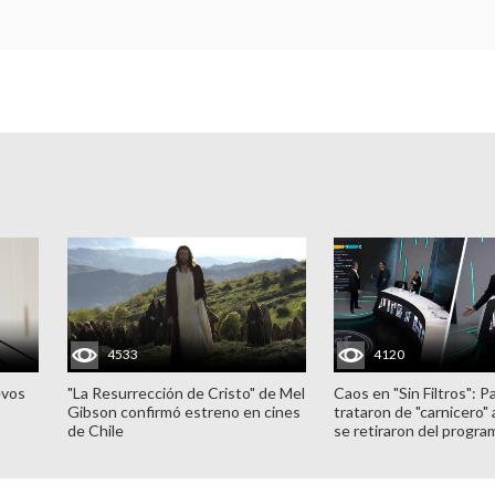
4533
4120
evos
"La Resurrección de Cristo" de Mel
Caos en "Sin Filtros": P
Gibson confirmó estreno en cines
trataron de "carnicero"
de Chile
se retiraron del progra