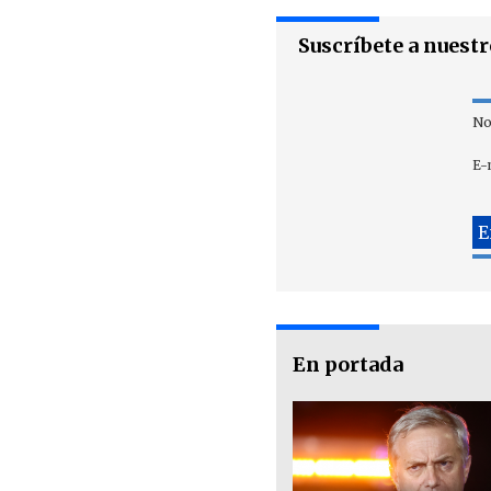
Suscríbete a nuest
No
E-
En portada