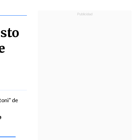
esto
e
toni" de
e