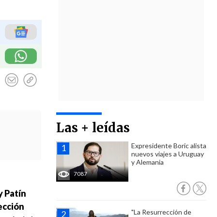
Las + leídas
Expresidente Boric alista
nuevos viajes a Uruguay
y Alemania
7087
 Patín
ección
"La Resurrección de