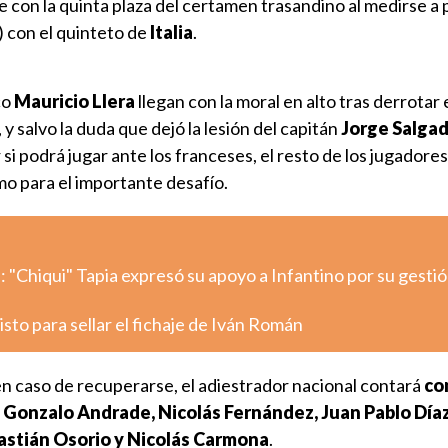
con la quinta plaza del certamen trasandino al medirse a p
 con el quinteto de
Italia
.
co
Mauricio Llera
llegan con la moral en alto tras derrotar
, y salvo la duda que dejó la lesión del capitán
Jorge Salga
si podrá jugar ante los franceses, el resto de los jugadores
mo para el importante desafío.
 "Chiqui" Tapia expresó su apoyo a Infantino por su gestió
isto para sellar el fichaje de Iván Román
n caso de recuperarse, el adiestrador nacional contará
co
; Gonzalo Andrade, Nicolás Fernández, Juan Pablo Díaz
 Bastián Osorio y Nicolás Carmona
.