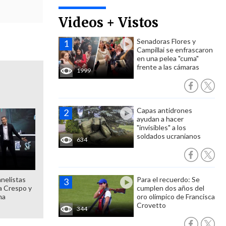
Videos + Vistos
Senadoras Flores y
Campillai se enfrascaron
en una pelea "cuma"
frente a las cámaras
1999
Capas antidrones
ayudan a hacer
"invisibles" a los
soldados ucranianos
634
anelistas
Para el recuerdo: Se
 a Crespo y
cumplen dos años del
ma
oro olímpico de Francisca
Crovetto
344