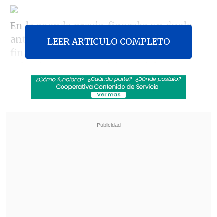
En la agenda previa, figuraba un duelo
ante el Club Social, de San Juan, pero
LEER ARTICULO COMPLETO
finalmente se optó por una de las
selecciones que participará del certamen
planetario.
Revisa también
La oncena de Universidad Católica para la
visita a Estudiantes en Libertadores
Diego Forlán abrió las puertas de la selección a
Luis Suárez: "¿Por qué no?"
En el triunfo nacional fueron
Gonzalo