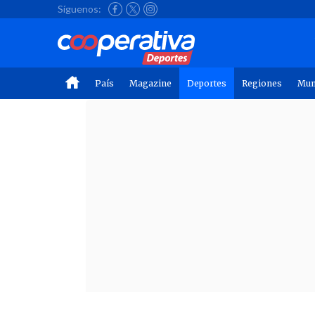
Síguenos:
País
Magazine
Deportes
Regiones
Mu