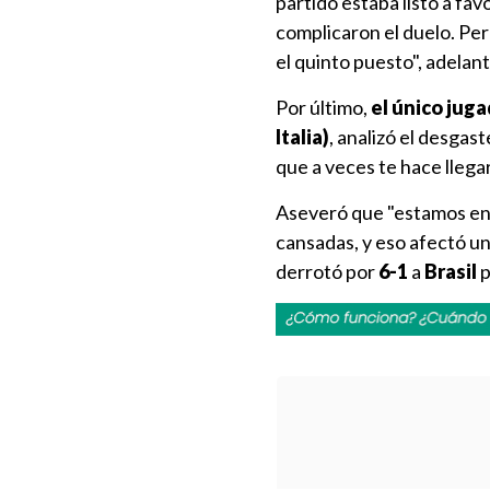
partido estaba listo a fa
complicaron el duelo. Per
el quinto puesto", adelant
Por último,
el único juga
Italia)
, analizó el desga
que a veces te hace llegar
Aseveró que "estamos en 
cansadas, y eso afectó un
derrotó por
6-1
a
Brasil
p