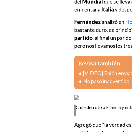
del
Mundial
que se lleva
enfrentar a
Italia
y despe
Fernández
analizó en
Ho
bastante duro, de principi
partido
, al final un par
pero nos llevamos los tre
Revisa también
[VIDEO] Balón enviad
No pasó inadvertido: 
Chile derrotó a Francia y enf
Agregó que "la verdad es