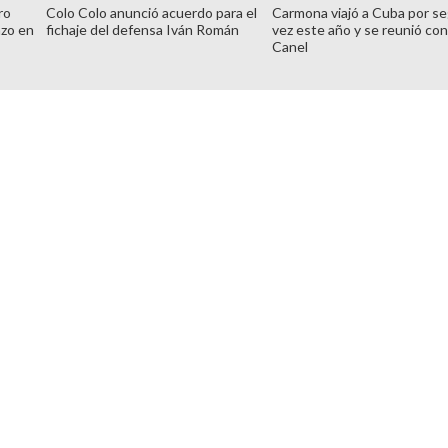
ro
Colo Colo anunció acuerdo para el
Carmona viajó a Cuba por s
azo en
fichaje del defensa Iván Román
vez este año y se reunió con
Canel