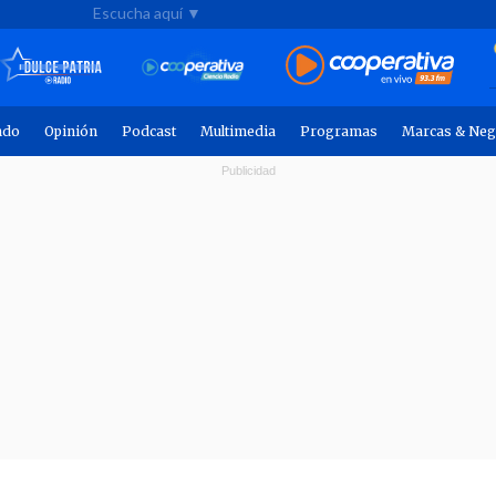
Escucha aquí ▼
ndo
Opinión
Podcast
Multimedia
Programas
Marcas & Neg