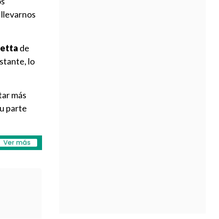
os
 llevarnos
etta
de
stante, lo
tar más
su parte