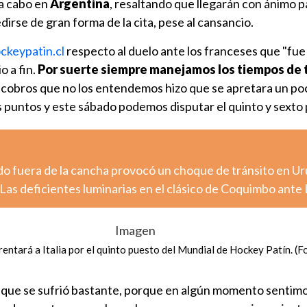
 a cabo en
Argentina
, resaltando que llegarán con ánimo p
dirse de gran forma de la cita, pese al cansancio.
ckeypatin.cl
respecto al duelo ante los franceses que "fue
o a fin.
Por suerte siempre manejamos los tiempos de 
 de cobros que no los entendemos hizo que se apretara un po
s puntos y este sábado podemos disputar el quinto y sexto 
o fuera de la cancha provocó un choque de tránsito en U
Las deficientes luminarias en el clásico de Coquimbo ante
rentará a Italia por el quinto puesto del Mundial de Hockey Patín. (F
 que se sufrió bastante, porque en algún momento sentimo