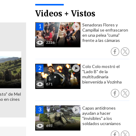
Videos + Vistos
Senadoras Flores y
Campillai se enfrascaron
en una pelea "cuma"
frente a las cámaras
2226
Colo Colo mostró el
"Lado B" de la
multitudinaria
bienvenida a Vozinha
871
sto" de Mel
o en cines
Capas antidrones
ayudan a hacer
"invisibles" a los
soldados ucranianos
693