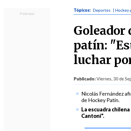
Tópicos:
Deportes
| Hockey 
Goleador 
patín: "E
luchar por
Publicado:
Viernes, 30 de Se
Nicolás Fernández afi
de Hockey Patín.
La escuadra chilena 
Cantoni".