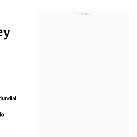
ey
Mundial
do