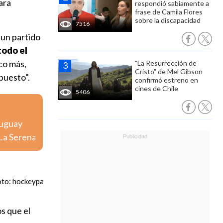
ara
respondió sabiamente a
frase de Camila Flores
sobre la discapacidad
7516
 un partido
todo el
co más,
"La Resurrección de
Cristo" de Mel Gibson
puesto".
confirmó estreno en
cines de Chile
5406
ruguay
 La Serena
oto: hockeypatín.cl)
s que el