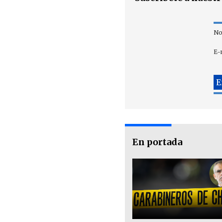
No
E-
En portada