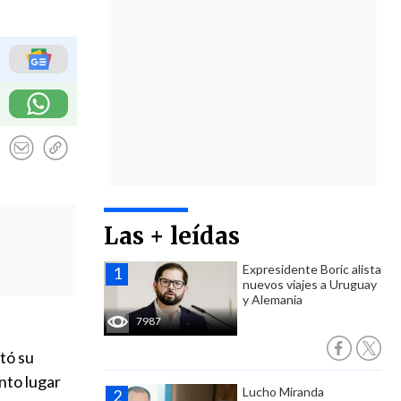
Las + leídas
Expresidente Boric alista
nuevos viajes a Uruguay
y Alemania
7987
tó su
into lugar
Lucho Miranda