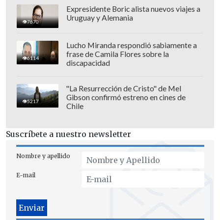
Expresidente Boric alista nuevos viajes a
Uruguay y Alemania
7670
La espadachina, al ser cuestionada de
Lucho Miranda respondió sabiamente a
dónde sacó "la fuerza" para conquistar la
frase de Camila Flores sobre la
6114
presea en un duelo que se le había
discapacidad
tornado adverso, hizo alusión a su
procedencia:
"Soy ucraniana. Tenemos
"La Resurrección de Cristo" de Mel
Gibson confirmó estreno en cines de
fuerza, siempre la tendremos. Siempre
5217
Chile
lucharemos", dijo a Suspilne, una
emisora ucraniana.
Suscríbete a nuestro newsletter
Nombre y apellido
E-mail