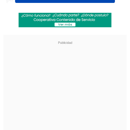
competición:
"Ucrania, te amamos, esto
es para ti, querida, esto es para ti", la
captaron las cámaras gritando después
de ganar la dramática pelea.
Revisa también
¿Qué partido será transmitido por TV abierta
en la fecha 18 de la Liga de Primera?
Coquimbo Unido quiere estirar su hegemonía
en el clásico ante La Serena
"Este es un mensaje para todo el mundo:
Ucrania nunca se rendirá", subrayó.
Kharlan, de 33 años, perdió su pelea de