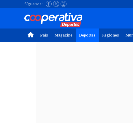
Síguenos:
País
Magazine
Deportes
Regiones
Mu