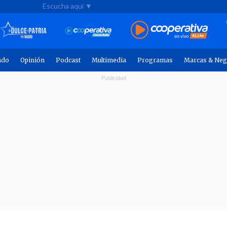
Escucha aquí ▼
ndo
Opinión
Podcast
Multimedia
Programas
Marcas & Neg