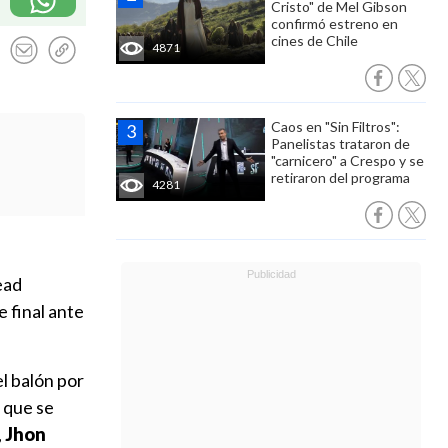
Cristo" de Mel Gibson
confirmó estreno en
cines de Chile
4871
Caos en "Sin Filtros":
Panelistas trataron de
"carnicero" a Crespo y se
retiraron del programa
4281
ead
e final ante
l balón por
 que se
,
Jhon