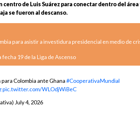
 centro de Luis Suárez para conectar dentro del área y
aja se fueron al descanso.
mbia para asistir a investidura presidencial en medio de cris
 fecha 19 de la Liga de Ascenso
ta para Colombia ante Ghana
#CooperativaMundial
z
pic.twitter.com/WLOdjWiBeC
ativa)
July 4, 2026