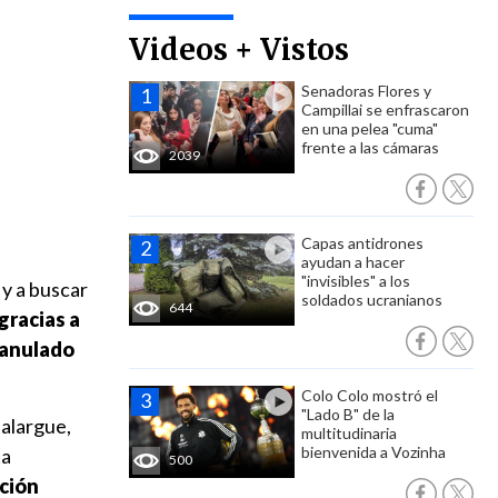
Videos + Vistos
Senadoras Flores y
Campillai se enfrascaron
en una pelea "cuma"
frente a las cámaras
2039
Capas antidrones
ayudan a hacer
"invisibles" a los
 y a buscar
soldados ucranianos
644
gracias a
e anulado
Colo Colo mostró el
"Lado B" de la
 alargue,
multitudinaria
bienvenida a Vozinha
ta
500
cción