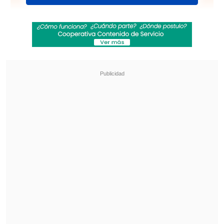
¿Qué partido será transmitido por TV abierta
en la fecha 18 de la Liga de Primera?
Colombia 1-0 Ghana
. Finalizado.
Arrowhead Stadium, Kansas.
Sigue el
Marcador Virtual de Cooperativa.cl
y
la
transmisión de Cooperativa
Deportes.
1-0: 14' Jhon Arias (COL)