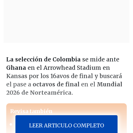
La selección de Colombia
se mide ante
Ghana
en el Arrowhead Stadium en
Kansas por los 16avos de final y buscará
el pase a
octavos de final
en el
Mundial
2026 de Norteamérica.
Revisa también
[ESTADISTICAS] La tabla de posiciones de la
LEER ARTICULO COMPLETO
Liga de Primera en la fecha 18