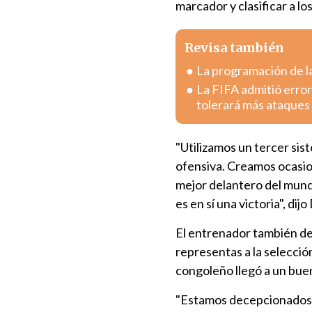
marcador y clasificar a los
Revisa también
La programación de la
La FIFA admitió error
tolerará más ataques
"Utilizamos un tercer sist
ofensiva. Creamos ocasion
mejor delantero del mund
es en sí una victoria", di
El entrenador también de
representas a la selección
congoleño llegó a un buen
"Estamos decepcionados,