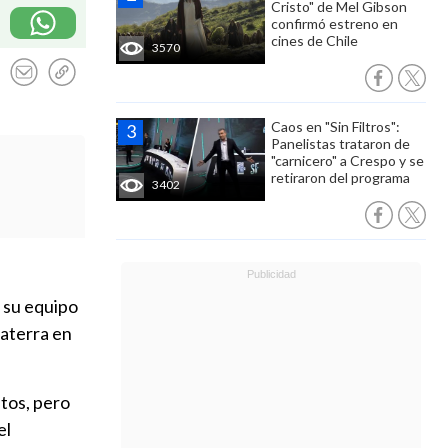
Cristo" de Mel Gibson
confirmó estreno en
cines de Chile
3570
Caos en "Sin Filtros":
Panelistas trataron de
"carnicero" a Crespo y se
retiraron del programa
3402
e su equipo
laterra en
utos, pero
el