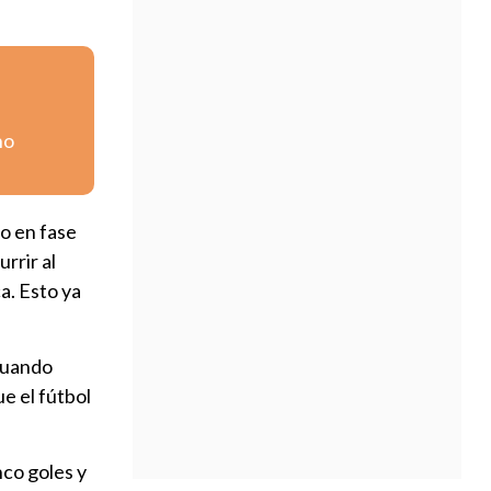
no
do en fase
rrir al
a. Esto ya
"Cuando
ue el fútbol
co goles y