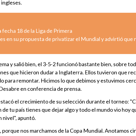
 ingleses.
 fecha 18 de la Liga de Primera
es en su propuesta de privatizar el Mundial y advirtió que 
ema y salió bien, el 3-5-2 funcionó bastante bien, sobre to
es que hicieron dudar a Inglaterra. Ellos tuvieron que recu
o para remontar. Hicimos lo que debimos y estuvimos cerc
jo Desabre en conferencia de prensa.
stacó el crecimiento de su selección durante el torneo: 
 de tu país tienes que dejar algo y todo el mundo vio hoy q
 nivel", apuntó.
 porque nos marchamos de la Copa Mundial. Anotamos cin