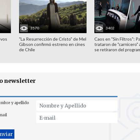
3570
3402
evos
"La Resurrección de Cristo" de Mel
Caos en "Sin Filtros": P
Gibson confirmó estreno en cines
trataron de "carnicero"
de Chile
se retiraron del progra
ro newsletter
mbre y apellido
mail