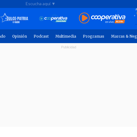
Escucha aquí ▼
ndo
Opinión
Podcast
Multimedia
Programas
Marcas & Neg