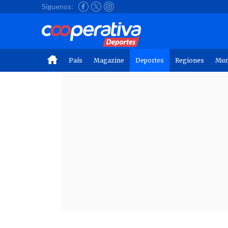
Síguenos:
País
Magazine
Deportes
Regiones
Mu