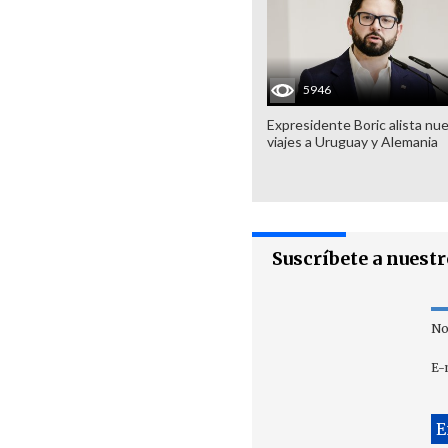
5946
Expresidente Boric alista nu
viajes a Uruguay y Alemania
Suscríbete a nuest
No
E-