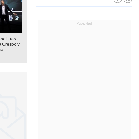
anelistas
 a Crespo y
ma