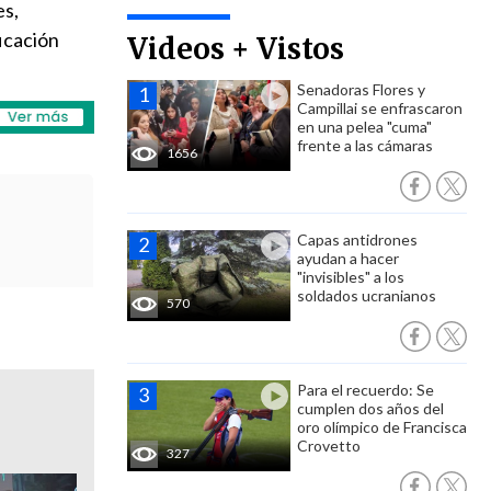
es,
ficación
Videos + Vistos
Senadoras Flores y
Campillai se enfrascaron
en una pelea "cuma"
frente a las cámaras
1656
Capas antidrones
ayudan a hacer
"invisibles" a los
soldados ucranianos
570
Para el recuerdo: Se
cumplen dos años del
oro olímpico de Francisca
Crovetto
327