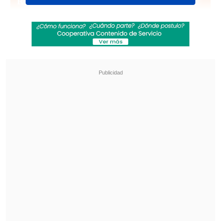
Revisa también
¿Qué partido será transmitido por TV abierta
en la fecha 18 de la Liga de Primera?
Coquimbo Unido quiere estirar su hegemonía
en el clásico ante La Serena