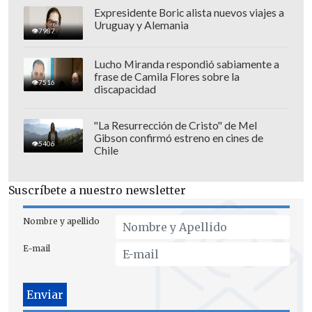
Expresidente Boric alista nuevos viajes a
Uruguay y Alemania
7987
La versión toma mayor peso por la
Lucho Miranda respondió sabiamente a
frase de Camila Flores sobre la
presencia de varios futbolistas
7516
discapacidad
ecuatorianos con pasos por el fútbol
mexicano o vínculos familiares en ese
"La Resurrección de Cristo" de Mel
Gibson confirmó estreno en cines de
país, elemento que el propio periodista
5406
Chile
puso como parte central de su denuncia.
Suscríbete a nuestro newsletter
La frase más fuerte llegó después,
cuando Feinmann formuló una
Nombre y apellido
afirmación directa sobre el objetivo de las
E-mail
supuestas amenazas contra los
seleccionados ecuatorianos.
"Fueron amenazados para que pierdan