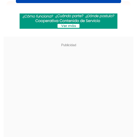
Revisa también
[VIDEO] Balón enviado fuera de la cancha
provocó un choque de tránsito en Uruguay
No pasó inadvertido: Las deficientes
luminarias en el clásico de Coquimbo ante La
Serena
De acuerdo a lo señalado por el
comunicador, futbolistas ecuatorianos
fueron contactados antes del
compromiso por integrantes de un cártel
mexicano, en una acusación que no fue
confirmada ni desmentida oficialmente
desde Ecuador.