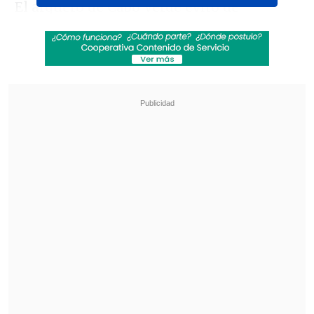
El arquero de Cabo Verde evitó de
manera magistral que Lionel Messi
transformara su tiro libre en
gol.
#MundialEnDSPORTS
#FIFAWorldCup
pic.twitter.com/n7Dz1dFV4d
— DSPORTS (@DSports)
July 3, 2026