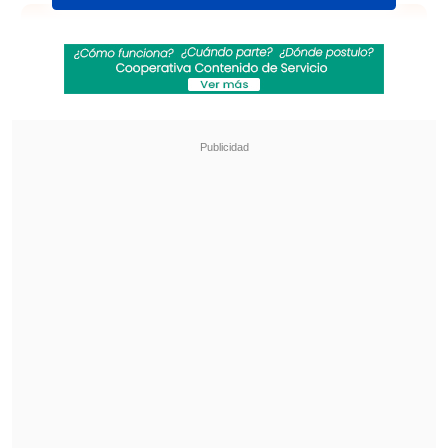
Revisa también
Real Madrid oficializó la renovación de Vinicius
hasta 2032
Masajista testificó en juicio por muerte de
Maradona: Me dijo 'no quiero nada, ya está'