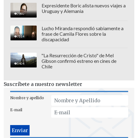
Expresidente Boric alista nuevos viajes a
Uruguay y Alemania
7980
Lucho Miranda respondió sabiamente a
frase de Camila Flores sobre la
7514
discapacidad
"La Resurrección de Cristo" de Mel
Gibson confirmó estreno en cines de
5404
Chile
Con realidades muy disimiles, Chile se
Suscríbete a nuestro newsletter
replegó bien e intentó sorprender con el
atrevimiento de Lucas Cepeda. Incluso,
Nombre y apellido
Ben Brereton tuvo una chance
E-mail
inmejorable frente a portería vacía
,
aunque la jugada también fue invalidada
por fuera de juego (22').