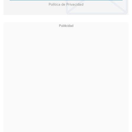
Política de Privacidad
La suerte de Chile perduró hasta poco
más de la media hora, ya que el joven
Estevão
aprovechó un rechace a medias
de Vigouroux (37')
para empujar el balón
con una contorsión en la línea de la
portería.