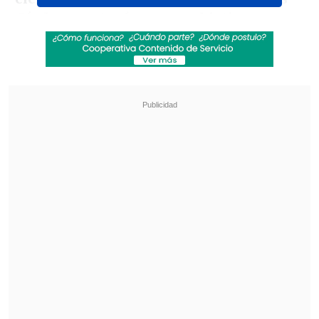
Córdova no tenía mayor objetivo
y
dispuso de lo mejor que tenía en una
nómina que destacó por la ausencia de
jugadores pertenecientes a la
denominada "Generación Dorada".
Revisa también
[VIDEO] Balón enviado fuera de la cancha
provocó un choque de tránsito en Uruguay
No pasó inadvertido: Las deficientes
luminarias en el clásico de Coquimbo ante La
Serena
Pese a contar con debutantes como
Lawrence Vigouroux en el arco o Iván