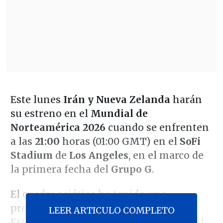
Este lunes
Irán y Nueva Zelanda
harán
su estreno en el
Mundial de
Norteamérica 2026
cuando se enfrenten
a las
21:00
horas (01:00 GMT) en el
SoFi
Stadium
de
Los Angeles
, en el marco de
la primera fecha del
Grupo G
.
El cuadro asiático ha tenido una
preparación compleja después de que
LEER ARTICULO COMPLETO
Estados Unidos
le negara la posibilidad