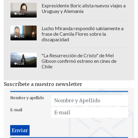
Ghoddos; Mohammad Mohebbi,
Expresidente Boric alista nuevos viajes a
Uruguay y Alemania
Amirhossein Hosseinzadeh, Ali
7685
Gholizadeh.
Lucho Miranda respondió sabiamente a
frase de Camila Flores sobre la
6192
discapacidad
"La Resurrección de Cristo" de Mel
Gibson confirmó estreno en cines de
5228
Chile
Suscríbete a nuestro newsletter
Nombre y apellido
E-mail
Mientras que la de Nueva Zelanda es