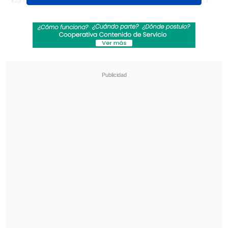
de entrenar en su complejo designado en
Arizona, teniendo que mover su
delegación hacia
Tijuana
para hacer la
concentración. Además, se armó
polémica
por la no convocatoria de
Sardar Azmoun
, tercer goleador
histórico de la selección iraní,
supuestamente por motivos políticos
.
Revisa también
¿Qué partido será transmitido por TV abierta
en la fecha 18 de la Liga de Primera?
Coquimbo Unido quiere estirar su hegemonía
en el clásico ante La Serena