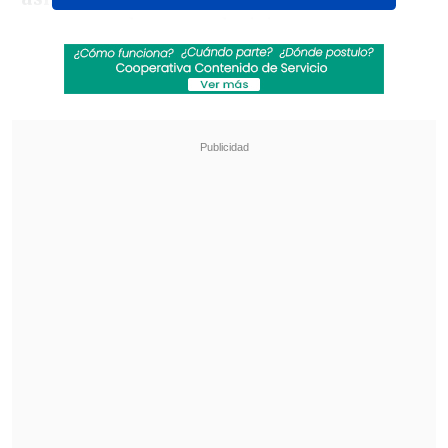
momento de tomar decisiones
inmediatas sobre su futuro.
Revisa también
Atlético Mineiro admitió que recibió una
oferta por Iván Román
Tobías Reinhart asoma como opción para jugar
ante Palestino
"Quiero que la espuma baje",
expresó
Alfaro en conferencia de prensa, antes de
reconocer que
debe resolver una
situación personal después de haber
postergado más de una vez su retiro de