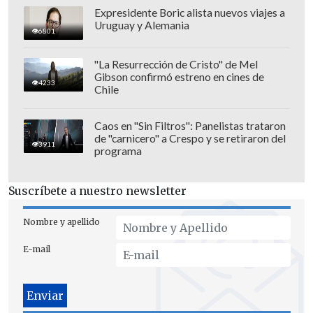
Expresidente Boric alista nuevos viajes a
Uruguay y Alemania
6801
"La Resurrección de Cristo" de Mel
Gibson confirmó estreno en cines de
4233
Chile
Consultado directamente por una
posible renuncia, Alfaro evitó entregar
Caos en "Sin Filtros": Panelistas trataron
de "carnicero" a Crespo y se retiraron del
una respuesta definitiva:
"No te puedo
3911
programa
responder eso", dijo el técnico, que
cumplirá 63 años el próximo 14 de
Suscríbete a nuestro newsletter
agosto.
Nombre y apellido
Alfaro llegó al banco paraguayo en
E-mail
agosto de 2024 y logró encarrilar a una
selección golpeada en las Clasificatorias,
hasta conseguir la sexta y última plaza