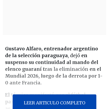
Gustavo Alfaro, entrenador argentino
de la selección paraguaya
, dejó
en
suspenso su continuidad al mando del
elenco guaraní t
ras la eliminación
en el
Mundial 2026, luego de la derrota por 1-
0 ante Francia.
El técnico manifestó que
el fútbol
paraguayo necesita tiempo para
LEER ARTICULO COMPLETO
asimilar el golpe
y sostuvo que no es