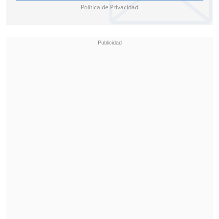
directa de Conmebol para el Mundial.
"Yo
Política de Privacidad
quería intentar una revolución", sostuvo
el entrenador, visiblemente abatido,
antes de cerrar: "Me voy con gran
dolor".