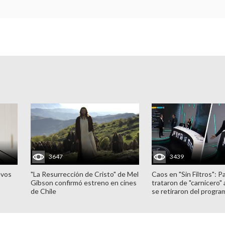
3647
3439
evos
"La Resurrección de Cristo" de Mel
Caos en "Sin Filtros": P
Gibson confirmó estreno en cines
trataron de "carnicero"
de Chile
se retiraron del progra