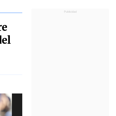
re
del