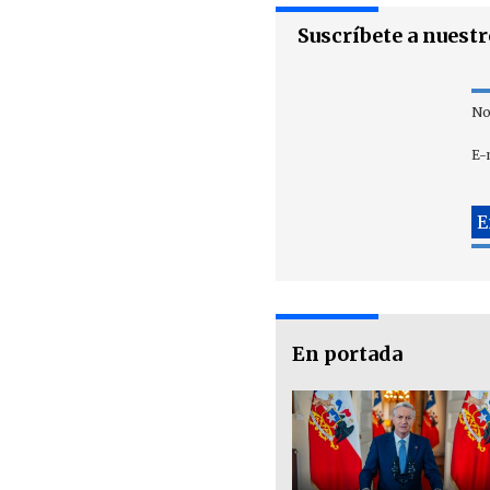
Suscríbete a nuest
No
E-
En portada