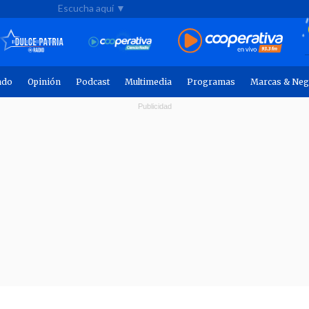
Escucha aquí ▼
ndo
Opinión
Podcast
Multimedia
Programas
Marcas & Neg