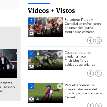
Videos + Vistos
Senadoras Flores y
Campillai se enfrascaron
en una pelea "cuma"
frente a las cámaras
1682
Capas antidrones
ayudan a hacer
"invisibles" a los
soldados ucranianos
571
anelistas
Para el recuerdo: Se
 a Crespo y
cumplen dos años del
ma
oro olímpico de Francisca
Crovetto
328