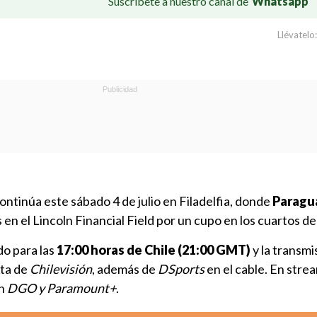
Suscríbete a nuestro canal de
Whatsapp
Llévatelo:
ntinúa este sábado 4 de julio en Filadelfia, donde
Paragu
 en el Lincoln Financial Field por un cupo en los cuartos de 
do para las
17:00 horas de Chile (21:00 GMT)
y la transmi
rta de
Chilevisión
, además de
DSports
en el cable. En strea
en
DGO y Paramount+
.