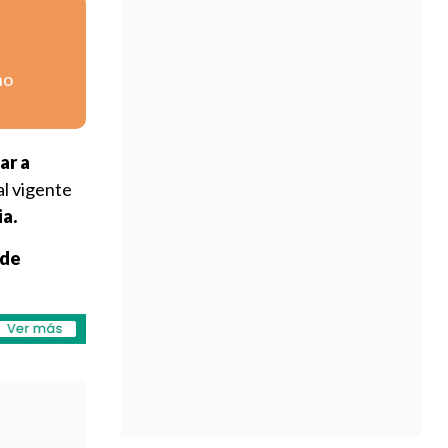
no
ar a
al vigente
ia.
 de