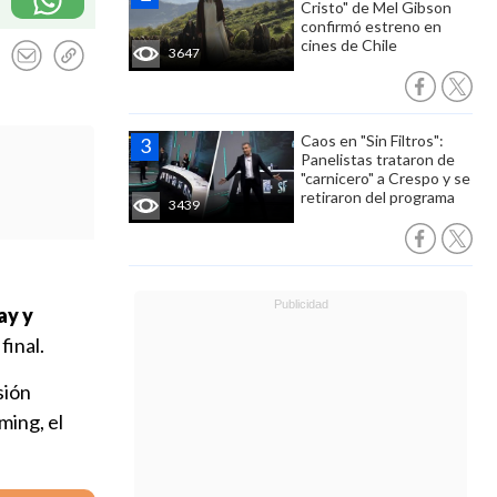
Cristo" de Mel Gibson
confirmó estreno en
cines de Chile
3647
Caos en "Sin Filtros":
Panelistas trataron de
"carnicero" a Crespo y se
retiraron del programa
3439
ay y
final.
sión
ming, el