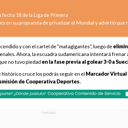
 fecha 18 de la Liga de Primera
es en su propuesta de privatizar el Mundial y advirtió que 
ncendido y con el cartel de "matagigantes", luego de
elimin
enales. Ahora, la escuadra sudamericana intentará frenar 
que no tuvo piedad
en la fase previa al golear 3-0 a Suec
 histórico cruce los podrás seguir en el
Marcador Virtual
ansmisión de Cooperativa Deportes.