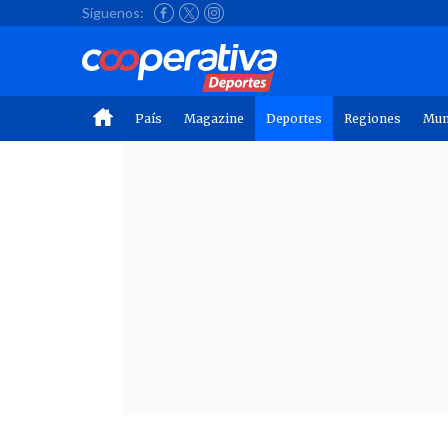
Síguenos:
País
Magazine
Deportes
Regiones
Mu