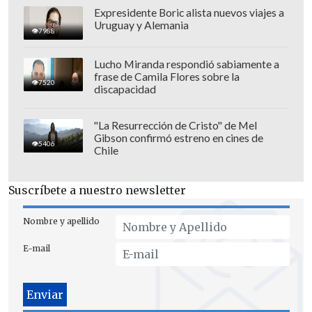
Expresidente Boric alista nuevos viajes a
Uruguay y Alemania
7988
Lucho Miranda respondió sabiamente a
frase de Camila Flores sobre la
7520
discapacidad
"Lo dije antes del partido:
"La Resurrección de Cristo" de Mel
Gibson confirmó estreno en cines de
independientemente del 11 inicial de
5406
Chile
Estados Unidos, lo que nos importaba a
nosotros era nuestro planteamiento
Suscríbete a nuestro newsletter
como equipo", agregó.
Nombre y apellido
García quiso felicitar a la selección
E-mail
estadounidense que, pese a la derrota,
mostró "una cara maravillosa del juego
que juega".