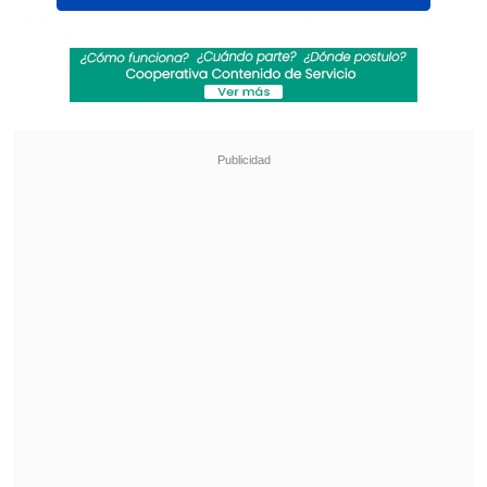
"Él no tiene la culpa de todo esto, no hay
que culparlo a él y se lo he dicho. La
verdad es que agradezco mucho la
intención que viniera a verme.
Agradezco mucho cómo se comportó",
explicó.
Revisa también
[VIDEO] Balón enviado fuera de la cancha
provocó un choque de tránsito en Uruguay
No pasó inadvertido: Las deficientes
luminarias en el clásico de Coquimbo ante La
Serena
El entrenador elogió a Balogun,