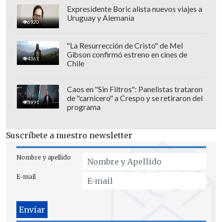
Expresidente Boric alista nuevos viajes a
Uruguay y Alemania
6920
"La Resurrección de Cristo" de Mel
Gibson confirmó estreno en cines de
4361
Chile
Caos en "Sin Filtros": Panelistas trataron
de "carnicero" a Crespo y se retiraron del
3991
programa
Suscríbete a nuestro newsletter
El entrenador también sostuvo que
Egipto mereció avanzar después de
Nombre y apellido
llegar a estar 2-0 arriba con los goles de
E-mail
Yasser Ibrahim
y
Mostafa Zico
.
"Nos
merecíamos esta victoria, creo que el
impacto de este resultado va mucho