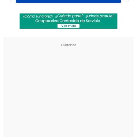
internos en el terreno de juego y
durante el partido y por factores
externos previos al encuentro"
, señaló
Hassan en conferencia de prensa, antes
de apuntar a una supuesta presión
argentina sobre el juez del compromiso.
Revisa también
La formación de la UC para enfrentar a
Cobresal en el Claro Arena
La gimnasta Simone Biles vio afectada su visita
a Machu Picchu por incendios forestales
"Parecía que hubo presión por parte de