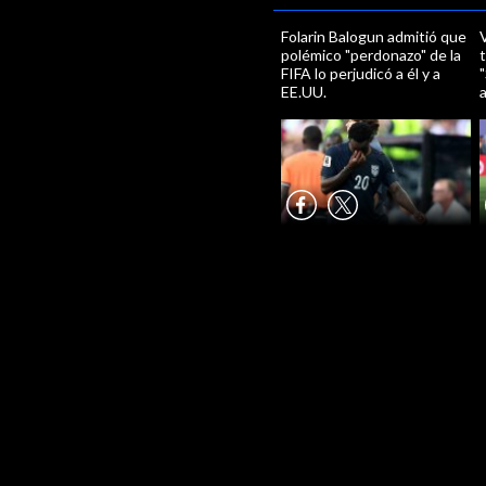
Folarin Balogun admitió que
V
polémico "perdonazo" de la
t
FIFA lo perjudicó a él y a
"
EE.UU.