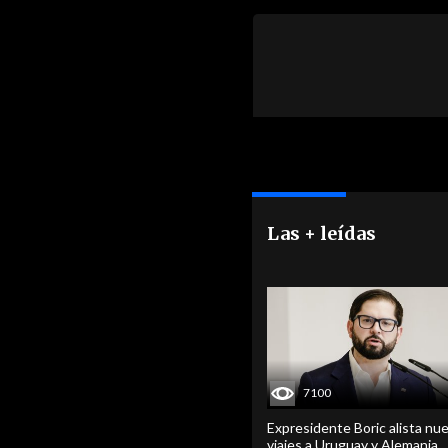
Las + leídas
7100
Expresidente Boric alista nu
viajes a Uruguay y Alemania