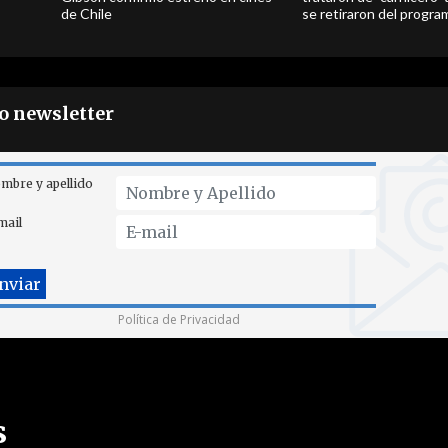
de Chile
se retiraron del progra
ro newsletter
mbre y apellido
mail
Política de Privacidad
s