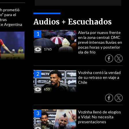
h prometió
o" para el
 tras
Audios + Escuchados
nte Argentina
Alerta por nuevo frente
en la zona central: DMC
prevé intensas lluvias en
pocas horas y posterior
1765
ola de frío
Vozinha contó la verdad
de su retraso en viaje a
Chile
653
Vozinha llenó de elogios
a Vidal: No necesita
presentaciones
396