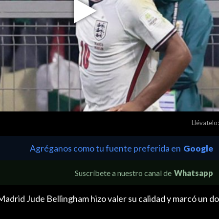
Play
Video
Llévatelo:
Agréganos como tu fuente preferida en
Google
Suscríbete a nuestro canal de
Whatsapp
 Madrid Jude Bellingham hizo valer su calidad y marcó un d