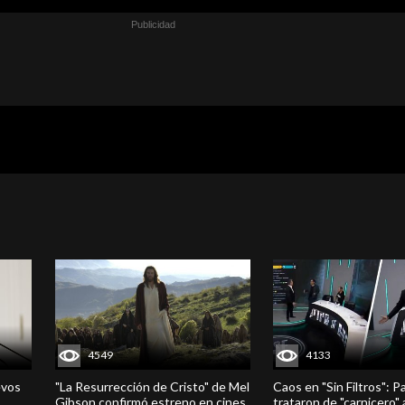
4549
4133
evos
"La Resurrección de Cristo" de Mel
Caos en "Sin Filtros": P
Gibson confirmó estreno en cines
trataron de "carnicero"