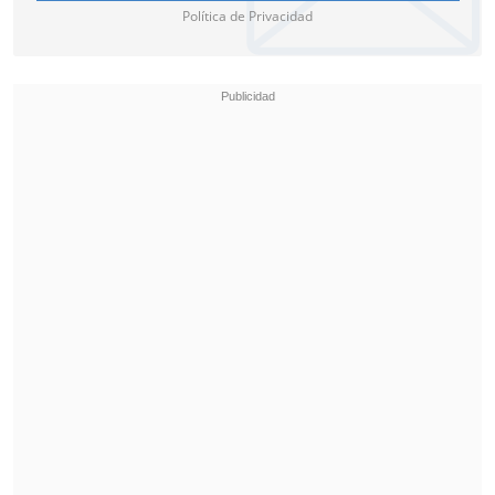
Política de Privacidad
Marruecos se instaló en la ronda de los
ocho mejores del mundo y deberá
esperar al
próximo jueves 9 de julio en el
Gillette Stadium
, donde el conjunto
africano buscará emular o superar su
histórica llegada a las semifinales de la
edición anterior.