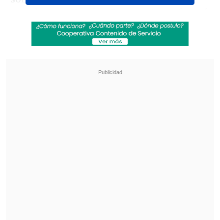
guardameta
Yassine Bono se transformó
en figura tempran
a al contener dos
remates a quemarropa de Jonathan David
(5') y forzar la intervención de sus
centrales ante la insistencia de Stephen
Eustáquio.
Revisa también
[ESTADISTICAS] La tabla de posiciones de la
Liga de Primera en la fecha 18
Everton agudizó la crisis de Huachipato con
una goleada y trepó en la tabla de la Liga
En medio de esto, los "Leones del Atlas"