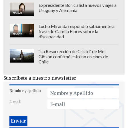
Expresidente Boric alista nuevos viajes a
Uruguay y Alemania
7825
Lucho Miranda respondió sabiamente a
frase de Camila Flores sobre la
7095
discapacidad
"La Resurrección de Cristo" de Mel
Gibson confirmó estreno en cines de
5338
Chile
Cuando la escuadra de la "Hoja de
Suscríbete a nuestro newsletter
Maple" buscaba la paridad con más
ímpetu que ideas, vino una transición
Nombre y apellido
letal que el propio
Ounahi (82') finiquitó
E-mail
para sentenciar el compromiso
.
Posteriormente,
Rahimi (90+8') selló el
resultado definitivo.