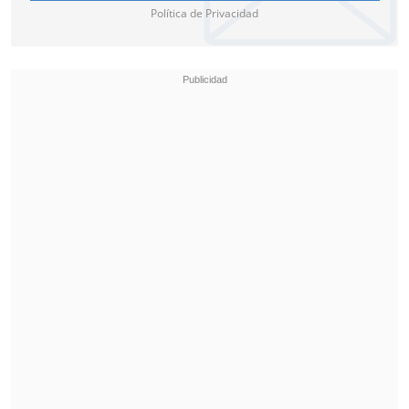
Política de Privacidad
Este gesto no es exclusivo de los árbitros,
y puede ser ejecutado por jugadores y
cuerpo técnico para aletar sobre insultos
racistas.
El árbitro, en caso de considerar
necesario, puede aplicar el protocolo, que
consiste de tres pasos: Primero, detener
el partido y hacer advertencia pública;
segundo, suspensión temporal del duelo;