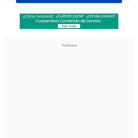
árbitro francés Francois Letexier.
Revisa también
Hasta con el buzo puesto: Iván Román llegó a
Chile para sumarse a Colo Colo
Agente clave para el fichaje de Vozinha: "Colo
Colo era lo que él quería, se alinearon los
planetas"