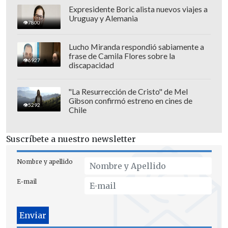
Expresidente Boric alista nuevos viajes a
Uruguay y Alemania
Sin embargo
, el juez sólo se acercó y lo
7800
amonestó,
desatando la molestia del
Lucho Miranda respondió sabiamente a
técnico egipcio.
frase de Camila Flores sobre la
6927
discapacidad
Este gesto de una cruz, o X, es una señal
protocolar que aprobó la FIFA en el
"La Resurrección de Cristo" de Mel
Gibson confirmó estreno en cines de
congreso de Bangkok en 2024 para
5292
Chile
denunciar episodios de racismo dentro
de la cancha, y el árbitro debe detener el
Suscríbete a nuestro newsletter
partido para revisar el incidente.
Nombre y apellido
E-mail