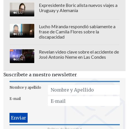
última jornada de la Convención
Expresidente Boric alista nuevos viajes a
Uruguay y Alemania
Nacional Republicana en julio de 2024.
8122
Lucho Miranda respondió sabiamente a
frase de Camila Flores sobre la
8113
discapacidad
Revelan video clave sobre el accidente de
José Antonio Neme en Las Condes
6074
Suscríbete a nuestro newsletter
Nombre y apellido
E-mail