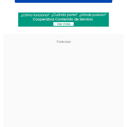
declaro el 1 de agosto de 2025 como el
'Día de Hulk Hogan en Florida' y ordeno
que las banderas de Estados Unidos y del
estado de Florida
ondeen a media asta
",
informó la autoridad republicana en un
comunicado publicado en la red social X.
Revisa también
Audax Italiano quiere tomar otro respiro ante
un Ñublense que busca entrar en zona de
copas
La programación de la ida de octavos de la
Copa Sudamericana
DeSantis consideró que Hogan -cuyo