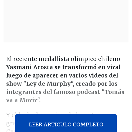
El reciente medallista olímpico chileno
Yasmani Acosta se transformó en viral
luego de aparecer en varios videos del
show "Ley de Murphy", creado por los
integrantes del famoso podcast "Tomás
va a Morir".
Y el luchador nacional al mostrar un
gran sentido del humor.
Primero Edo
LEER ARTICULO COMPLETO
Caroe intentó derribar al deportista,