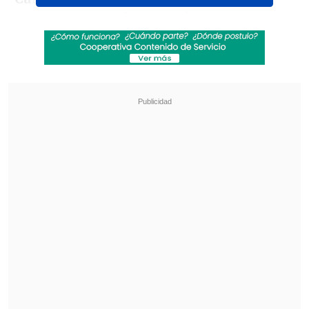
pero apenas pudo moverlo.
Revisa también
Arturo Vidal aprobó el Mundial de 48
selecciones: "Todos se merecen estar en la
gran fiesta"
El drama que azota al exfutbolista Mark
Hughes: Su hijo falleció de muerte súbita
"Lo desestabilicé", dijo en sus redes el
comediante.
Luego,
Tomás Leiva fue aún más lejos y
se tendió en el piso donde fue
fácilmente sometido por el