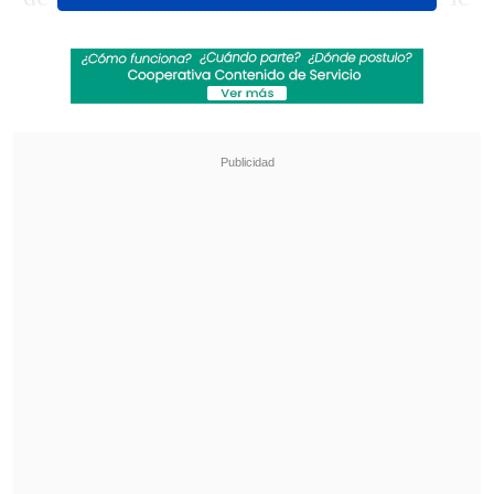
arrancó por sorpresa al limeño cuando
atacaba con la espada. En ese instante
fue corneado hasta quedar tendido sobre
la arena.
Revisa también
El drama que azota al exfutbolista Mark
Hughes: Su hijo falleció de muerte súbita
PDI reveló vínculo financiero entre Michael
Clark y Patrick Kiblisky por Azul Azul
Tras la situación, paramédicos
ingresaron rápidamente al ruedo para
trasladarlo a la enfermería
, donde fue