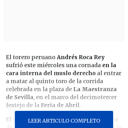
El torero peruano
Andrés Roca Rey
sufrió este miércoles una cornada
en la
cara interna del muslo derecho
al entrar
a matar al quinto toro de la corrida
celebrada en la plaza de
La Maestranza
de Sevilla
, en el marco del decimotercer
festejo de la
Feria de Abril
.
El percance se produjo ante un ejemplar
LEER ARTICULO COMPLETO
de la ganadería
Toros de Cortés
, que se le