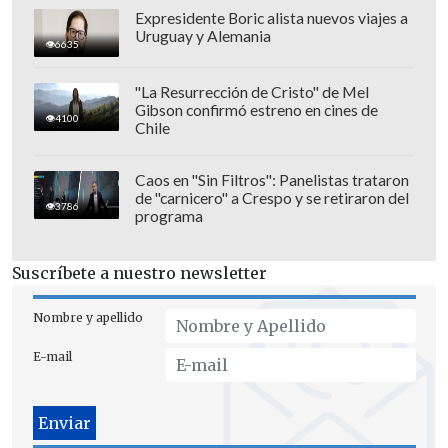
Expresidente Boric alista nuevos viajes a
Uruguay y Alemania
6635
"La Resurrección de Cristo" de Mel
Gibson confirmó estreno en cines de
4100
Chile
En la corrida también actuaron
Caos en "Sin Filtros": Panelistas trataron
de "carnicero" a Crespo y se retiraron del
Manzanares
y el joven
Javier Zulueta
,
3786
programa
dentro de un cartel con toros de
Victoriano del Río
y
Toros de Cortés
. La
Suscríbete a nuestro newsletter
plaza sevillana volvió a presentar un
lleno de "no hay billetes".
Nombre y apellido
E-mail
La cogida de
Roca Rey
se produjo apenas
tres días después de la sufrida por
Morante de la Puebla
en el mismo ruedo