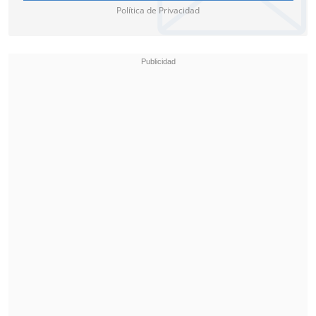
sevillano. El torero andaluz continúa
Política de Privacidad
ingresado en Sevilla después de haber
recibido una cornada muy grave en la
zona del recto.