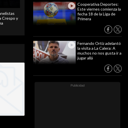
Cooperativa Deportes:
Este viernes comienza la
anelistas
fecha 18 de la Liga de
 a Crespo y
Primera
ma
Fernando Ortiz adelantó
la visita a La Calera: A
muchos no nos gusta ir a
jugar allá