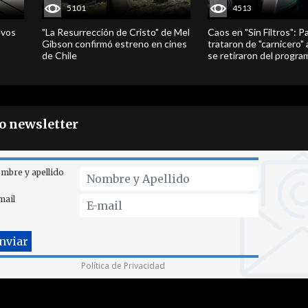
5101
4513
evos
"La Resurrección de Cristo" de Mel
Caos en "Sin Filtros": P
Gibson confirmó estreno en cines
trataron de "carnicero"
de Chile
se retiraron del progra
ro newsletter
mbre y apellido
mail
Política de Privacidad