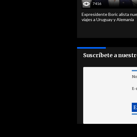
7416
Expresidente Boric alista nu
viajes a Uruguay y Alemania
Suscríbete a nuest
No
E-