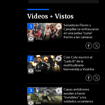
Videos + Vistos
Senadoras Flores y
Campillai se enfrascaron
en una pelea "cuma"
frente a las cámaras
2111
Colo Colo mostró el
"Lado B" de la
multitudinaria
bienvenida a Vozinha
734
Capas antidrones
ayudan a hacer
"invisibles" a los
soldados ucranianos
664