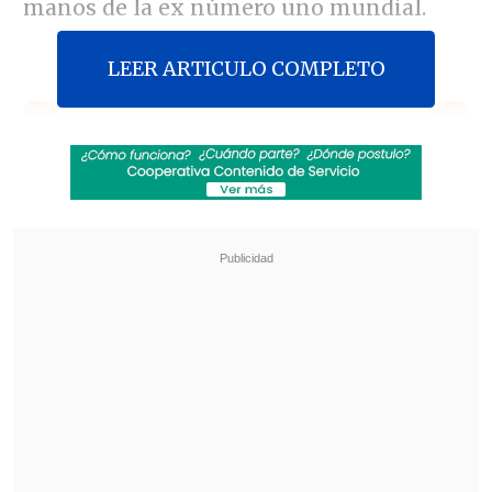
manos de la ex número uno mundial.
LEER ARTICULO COMPLETO
Revisa también
¿Qué partido será transmitido por TV abierta
en la fecha 18 de la Liga de Primera?
Coquimbo Unido quiere estirar su hegemonía
en el clásico ante La Serena
"Creo que me voy a llevar una paliza. Ella
(Hingis) está entrenándose mucho más
que yo", manifestó Kournikova en una
conferencia de prensa al lado de la suiza,
que reinó en el mundo durante 209