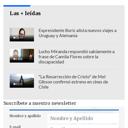
Kournikova, que no disputa un partido
Las + leídas
oficial desde 2003, cuando una serie de
lesiones la determinaron a colgar la
Expresidente Boric alista nuevos viajes a
Uruguay y Alemania
raqueta y abandonar las canchas,
7679
respondió con un determinado "no" a la
Lucho Miranda respondió sabiamente a
pregunta de si imitaría a Hingis con un
frase de Camila Flores sobre la
6168
regreso al profesionalismo.
discapacidad
"La Resurrección de Cristo" de Mel
Gibson confirmó estreno en cines de
5223
"La WTA ya está muy bien servida con la
Chile
vuelta de Martina", dijo con una enorme
sonrisa la bella jugadora rusa, de 24 años.
Suscríbete a nuestro newsletter
Nombre y apellido
E-mail