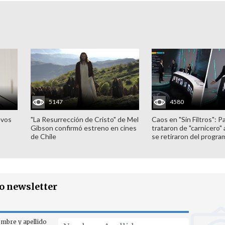
5147
4580
evos
"La Resurrección de Cristo" de Mel
Caos en "Sin Filtros": P
Gibson confirmó estreno en cines
trataron de "carnicero"
de Chile
se retiraron del progra
ro newsletter
mbre y apellido