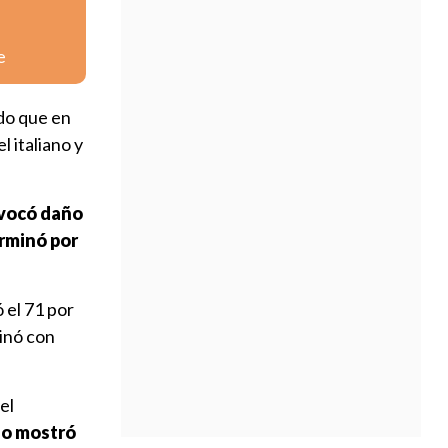
e
do que en
 italiano y
ovocó daño
erminó por
 el 71 por
binó con
el
lo mostró