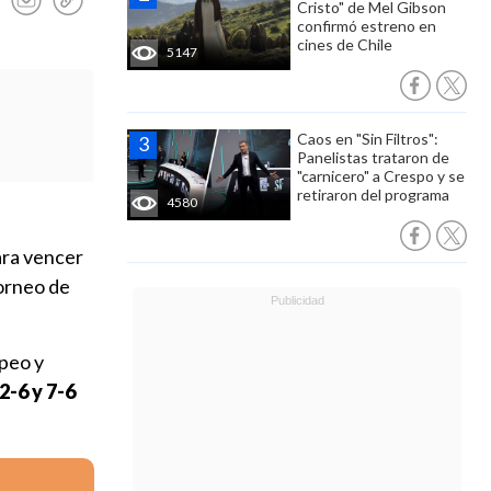
Cristo" de Mel Gibson
confirmó estreno en
cines de Chile
5147
Caos en "Sin Filtros":
Panelistas trataron de
"carnicero" a Crespo y se
retiraron del programa
4580
ara vencer
torneo de
opeo y
 2-6 y 7-6