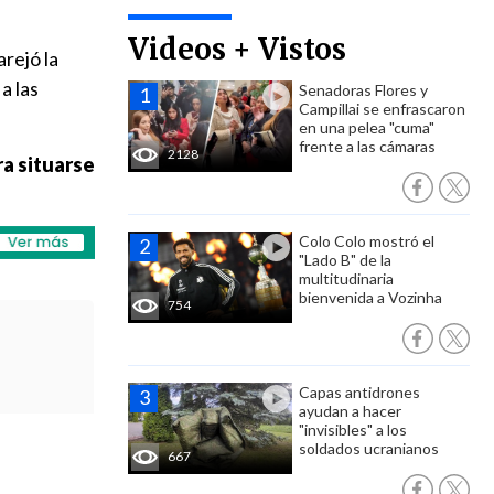
Videos + Vistos
arejó la
a las
Senadoras Flores y
Campillai se enfrascaron
en una pelea "cuma"
frente a las cámaras
2128
ra situarse
Colo Colo mostró el
"Lado B" de la
multitudinaria
bienvenida a Vozinha
754
Capas antidrones
ayudan a hacer
"invisibles" a los
soldados ucranianos
667