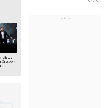
anelistas
 a Crespo y
ma