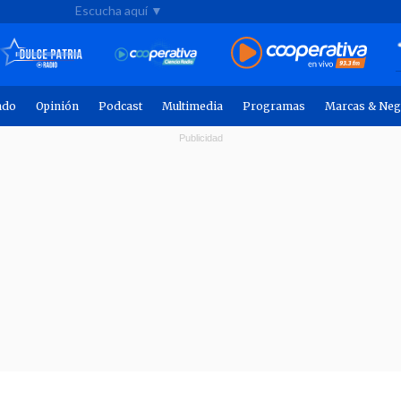
Escucha aquí ▼
ndo
Opinión
Podcast
Multimedia
Programas
Marcas & Neg