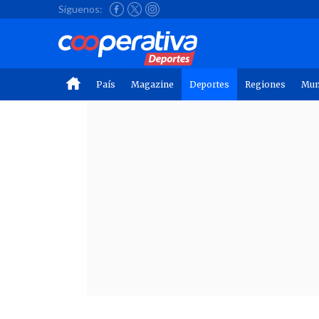
Síguenos:
País
Magazine
Deportes
Regiones
Mu