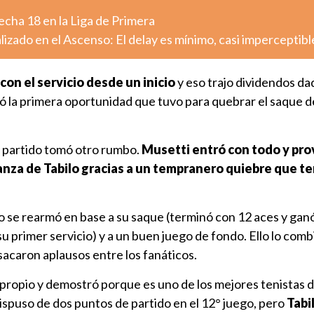
fecha 18 en la Liga de Primera
lizado en el Ascenso: El delay es mínimo, casi imperceptibl
con el servicio desde un inicio
y eso trajo dividendos da
 la primera oportunidad que tuvo para quebrar el saque del
l partido tomó otro rumbo.
Musetti entró con todo y pr
fianza de Tabilo gracias a un tempranero quiebre que t
eno se rearmó en base a su saque (terminó con 12 aces y ganó
su primer servicio) y a un buen juego de fondo. Ello lo com
acaron aplausos entre los fanáticos.
o propio y demostró porque es uno de los mejores tenistas d
spuso de dos puntos de partido en el 12° juego, pero
Tabi