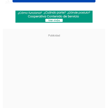
abajo y mucha bronca. 😰
📺 Mirá
#Roma
en el Plan Premium de
Disney Plus.
pic.twitter.com/ChG04pl6QS
— ESPN Tenis (@ESPNtenis)
May 8,
2026