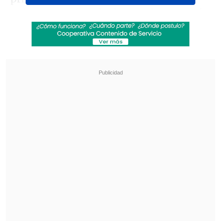
quien aseguró su duelo con
el portugués
Nuno Borges (33°)
para la primera ronda.
En caso de vencer, podría verse las caras
con el griego Stefanos Tsitsipas (11°).
Revisa también
[ESTADISTICAS] La tabla de posiciones de la
Liga de Primera en la fecha 18
¿Qué partido será transmitido por TV abierta
en la fecha 18 de la Liga de Primera?
Por su parte, Jarry tendrá que aguardar
tras ser emparejado con un jugador
proveniente de la
qualy o un special