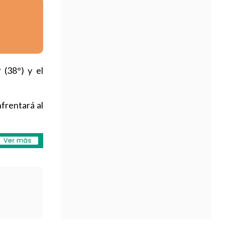
r
(38°) y el
frentará al