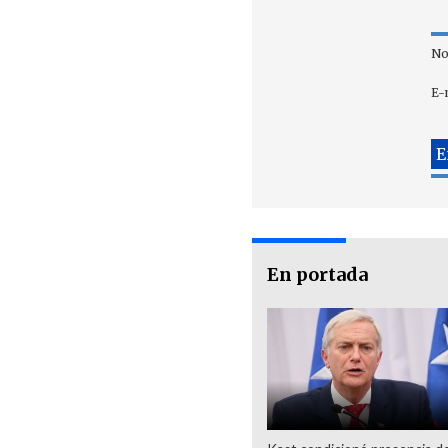
No
E-
En portada