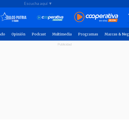
Escucha aquí ▼
ndo
Opinión
Podcast
Multimedia
Programas
Marcas & Neg