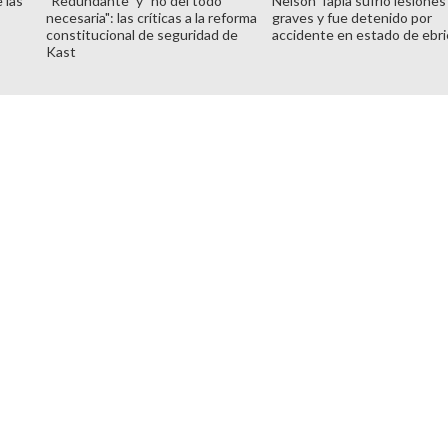
 las
"Redundante" y "no del todo
Nelson Tapia sufrió lesiones
necesaria": las críticas a la reforma
graves y fue detenido por
constitucional de seguridad de
accidente en estado de ebr
Kast