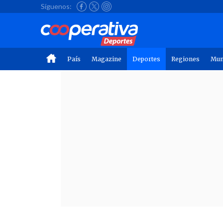
Síguenos:
País
Magazine
Deportes
Regiones
Mu