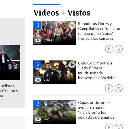
Videos + Vistos
Senadoras Flores y
Campillai se enfrascaron
en una pelea "cuma"
frente a las cámaras
2094
Colo Colo mostró el
"Lado B" de la
multitudinaria
bienvenida a Vozinha
702
anelistas
 a Crespo y
ma
Capas antidrones
ayudan a hacer
"invisibles" a los
soldados ucranianos
661