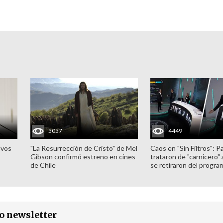
5057
4449
evos
"La Resurrección de Cristo" de Mel
Caos en "Sin Filtros": P
Gibson confirmó estreno en cines
trataron de "carnicero"
de Chile
se retiraron del progra
ro newsletter