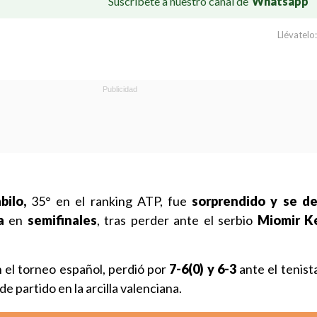
Suscríbete a nuestro canal de
Whatsapp
Llévatelo:
bilo,
35° en el ranking ATP, fue
sorprendido y se de
a
en
semifinales
, tras perder ante el serbio
Miomir K
n el torneo español, perdió por
7-6(0) y 6-3
ante el tenist
e partido en la arcilla valenciana.