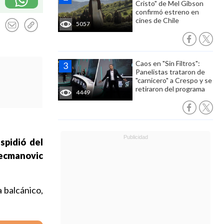
Cristo" de Mel Gibson
confirmó estreno en
cines de Chile
5057
Caos en "Sin Filtros":
Panelistas trataron de
"carnicero" a Crespo y se
retiraron del programa
4449
spidió del
ecmanovic
a balcánico,