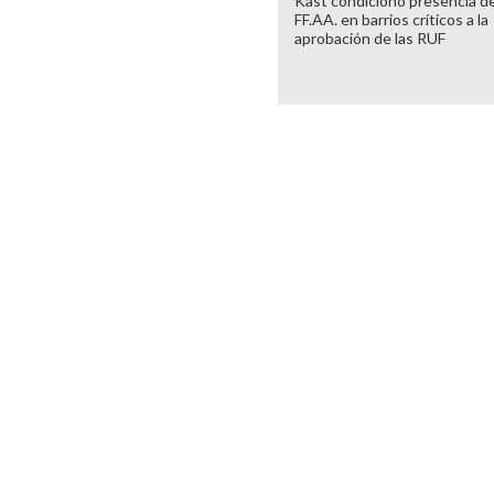
Kast condicionó presencia de
FF.AA. en barrios críticos a la
aprobación de las RUF