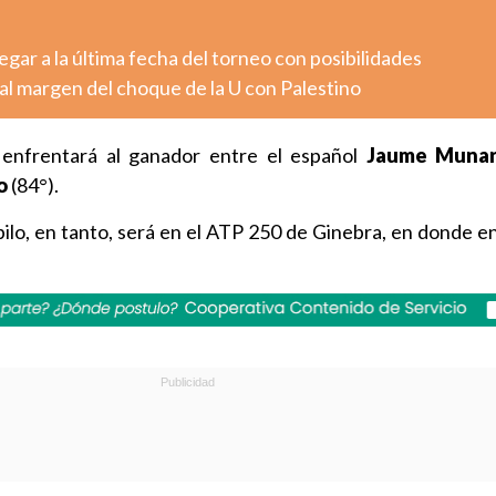
legar a la última fecha del torneo con posibilidades
al margen del choque de la U con Palestino
 enfrentará al ganador entre el español
Jaume Muna
o
(84°).
bilo, en tanto, será en el ATP 250 de Ginebra, en donde en