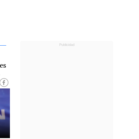
les
á