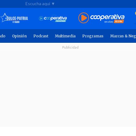
Escucha aquí ▼
ndo
Opinión
Podcast
Multimedia
Programas
Marcas & Neg