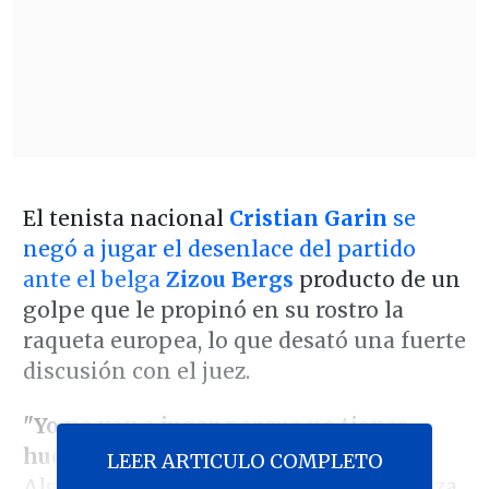
El tenista nacional
Cristian Garin
se
negó a jugar el desenlace del partido
ante el belga
Zizou Bergs
producto de un
golpe que le propinó en su rostro la
raqueta europea, lo que desató una fuerte
discusión con el juez.
"Yo no voy a jugar porque no tienes
huevos para echarlo a él, pero a mí sí.
LEER ARTICULO COMPLETO
Alguien me pasa, me arrolla en la cabeza