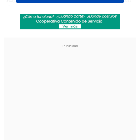
después de tres horas jugando, jamás me
pasó algo así", le dijo el ariqueño a la
autoridad.
Revisa también
La programación de la fecha 19 de la Liga de
Ascenso
La programación de la fecha 18 de la Liga de
Primera
"No tienes huevos, ningún huevo, me
noqueó, me caí al suelo y me desmayé,
nunca me había desmayado en mi vida",
siguió Garin.