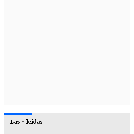
Finalmente, el tenista chileno fue
penalizado y el partido quedó en manos
del belga, así como también la serie en
las
Qualifiers de la Copa Davis.
Las + leídas