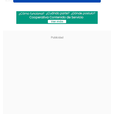
respondió el nacido en Vitacura, una de
ellas apuntaba a nombrar a
cinco ídolos
deportivos de Chile
y ante ello,
Ríos
nombró a Claudio Bravo, Arturo Vidal,
Iván Zamorano, Marcelo Salas y él
mismo.
Revisa también
¿Qué partido será transmitido por TV abierta
en la fecha 18 de la Liga de Primera?
Coquimbo Unido quiere estirar su hegemonía
en el clásico ante La Serena
Ante eso,
se le consultó por Tomás