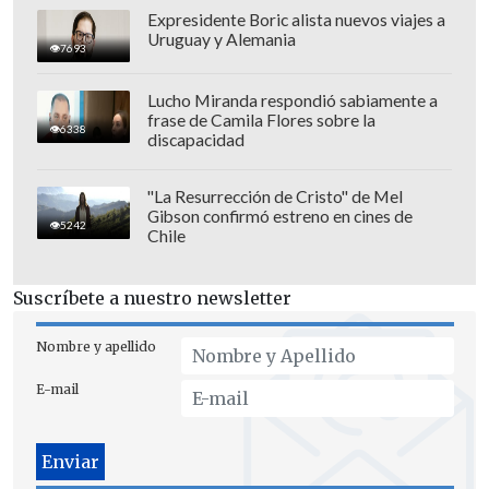
Expresidente Boric alista nuevos viajes a
Uruguay y Alemania
7693
Lucho Miranda respondió sabiamente a
frase de Camila Flores sobre la
6338
Añadió que
"lo veo más como un deporte
discapacidad
que no sé si es amateur o no. No sé si
ganan plata o no. Pero obviamente el
"La Resurrección de Cristo" de Mel
Gibson confirmó estreno en cines de
tipo es
capísimo
para lo que hace",
5242
Chile
manifestó.
Suscríbete a nuestro newsletter
Nombre y apellido
E-mail