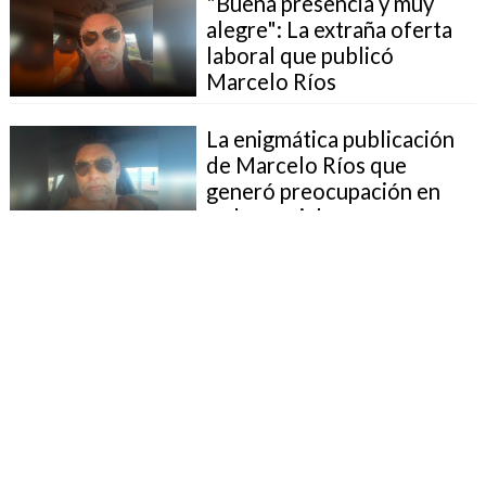
"Buena presencia y muy
alegre": La extraña oferta
laboral que publicó
Marcelo Ríos
La enigmática publicación
de Marcelo Ríos que
generó preocupación en
redes sociales
Marcelo "Chino" Ríos
exhibió parte de sus lujos
en Estados Unidos
Marcelo Ríos publicó fotos
con su nueva pareja 30 años
menor: Las eliminó