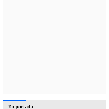
En otro partido de cuartos de final el
francés Cedric Pioline derrotó a su
compatriota Henri Leconte por 6-4 y 6-4,
y se topará ahora con el croata Goran
Ivanisevic, quien superó por 7-6 y 6-3 al
local Jeremy Bates. (Cooperativa.cl)
En portada