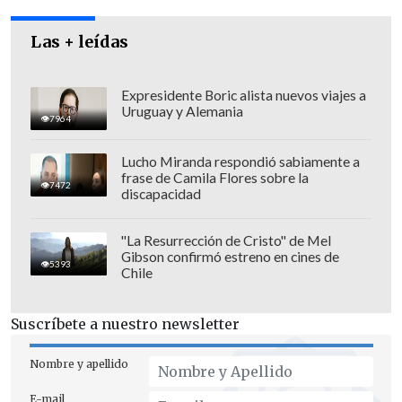
McEnroe en el tour. El primero fue en la
final de Portugal, y favoreció al chileno
Las + leídas
por un claro 6-2 y 6-4.
Expresidente Boric alista nuevos viajes a
Uruguay y Alemania
7964
El norteamericano tendrá una revancha
Lucho Miranda respondió sabiamente a
ante Ríos en enero próximo si se
frase de Camila Flores sobre la
7472
concreta el partido de exhibición que se
discapacidad
jugaría en nuestro país.
"La Resurrección de Cristo" de Mel
Gibson confirmó estreno en cines de
5393
Chile
El rival de Marcelo Ríos en las
Suscríbete a nuestro newsletter
semifinales de este sábado será el
holandés Paul Haarhuis, quien dio la
Nombre y apellido
gran sorpresa en el pasado torneo de
Frankfurt al propinar al ex número uno
E-mail