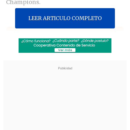
Champions.
LEER ARTICULO COMPLETO
Revisa también
[VIDEO] Balón enviado fuera de la cancha
provocó un choque de tránsito en Uruguay
No pasó inadvertido: Las deficientes
luminarias en el clásico de Coquimbo ante La
Serena
Ríos se impuso por un categórico 6-3 y
6-2 al estadounidense en el Royal Albert
Hall de la capital inglesa, alcanzando las
semifinales del torneo que reúne a los 12
mejores tenistas de la temporada del