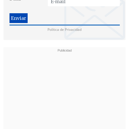
del mundo su primera derrota en el Tour,
luego de 25 triunfos consecutivos.
Política de Privacidad
Haarhuis derrotó por 6-0 y 6-4 al
español Sergi Brugera y así coronó su
paso a la fase de los cuatro mejores sobre
la pista del Royal Albert Hall de la capital
inglesa.
El encuentro se disputará en el primer
turno de la jornada vespertina
londinense, a las 16:30 horas de Chile
(19:30 GMT).