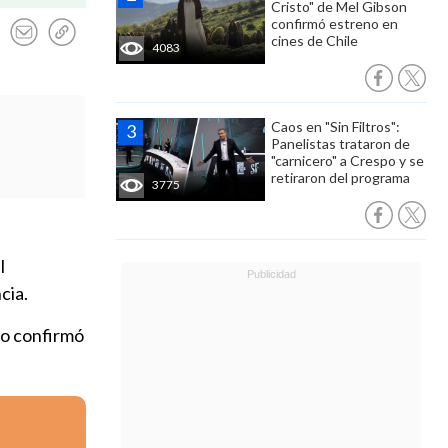
Cristo" de Mel Gibson
confirmó estreno en
cines de Chile
4083
Caos en "Sin Filtros":
Panelistas trataron de
"carnicero" a Crespo y se
retiraron del programa
3775
l
cia.
lo confirmó