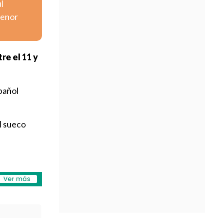
l
menor
re el 11 y
pañol
el sueco