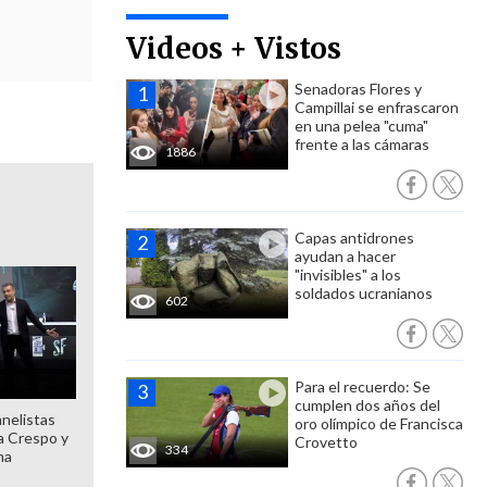
Videos + Vistos
Senadoras Flores y
Campillai se enfrascaron
en una pelea "cuma"
frente a las cámaras
1886
Capas antidrones
ayudan a hacer
"invisibles" a los
soldados ucranianos
602
Para el recuerdo: Se
cumplen dos años del
anelistas
oro olímpico de Francisca
 a Crespo y
Crovetto
334
ma