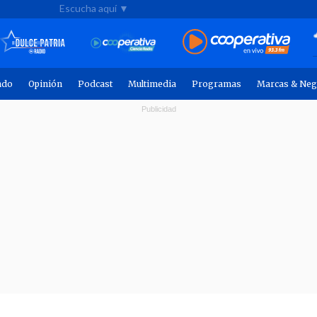
Escucha aquí ▼
ndo
Opinión
Podcast
Multimedia
Programas
Marcas & Neg