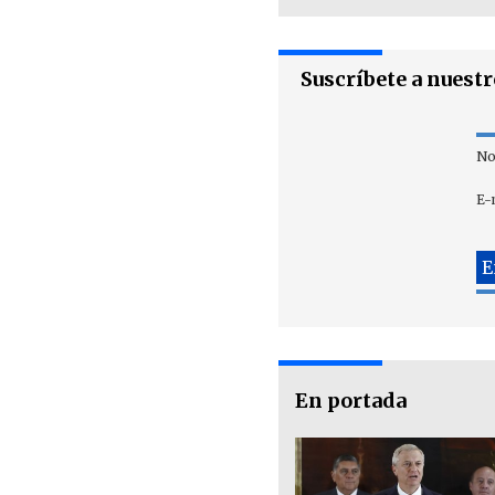
Suscríbete a nuest
No
E-
En portada