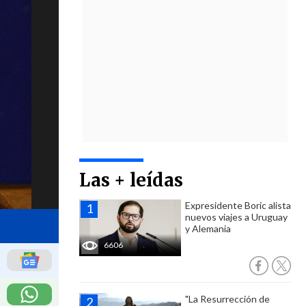
Las + leídas
Expresidente Boric alista
nuevos viajes a Uruguay
y Alemania
6606
"La Resurrección de