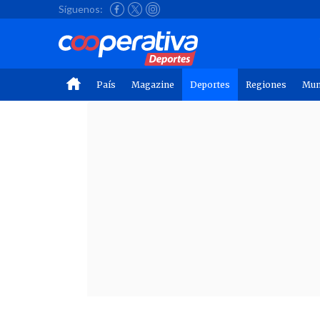
Síguenos:
País
Magazine
Deportes
Regiones
Mu