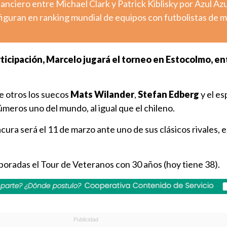
nanciero entre Michael Clark y Patrick Kiblisky por Azul Azu
figuran en ranking mundial de equipos con futbolistas de 
ticipación, Marcelo jugará el torneo en Estocolmo, ent
e otros los suecos
Mats Wilander
,
Stefan Edberg
y el es
úmeros uno del mundo, al igual que el chileno.
cura será el 11 de marzo ante uno de sus clásicos rivales, 
oradas el Tour de Veteranos con 30 años (hoy tiene 38).