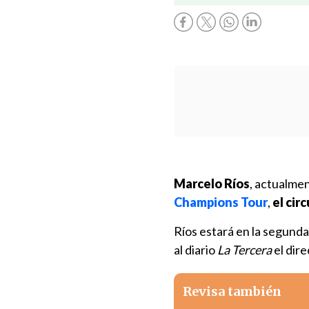
Marcelo Ríos
, actualme
Champions Tour
,
el cir
Ríos estará en la segunda
al diario
La Tercera
el dir
Revisa también