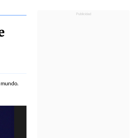
e
l mundo.