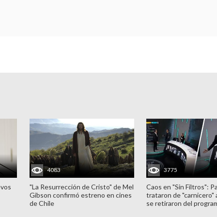
4083
3775
evos
"La Resurrección de Cristo" de Mel
Caos en "Sin Filtros": P
Gibson confirmó estreno en cines
trataron de "carnicero"
de Chile
se retiraron del progra