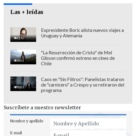
extraordinaria a contraerse en forma
Las + leídas
excesiva",
señaló Hoppe, quien informó
que
"está consciente, de muy buen
Expresidente Boric alista nuevos viajes a
ánimo, probablemente los está mirando
Uruguay y Alemania
6310
desde arriba. Está perfectamente bien,
en buenas condiciones".
"La Resurrección de Cristo" de Mel
Gibson confirmó estreno en cines de
3861
"Esta evolucionando mejor que el año
Chile
pasado, está con menos dolor de cabeza
Caos en "Sin Filtros": Panelistas trataron
que el año pasado.
Es difícil hace runa
de "carnicero" a Crespo y se retiraron del
3585
comparación punto a punto porque esto
programa
es variable, pero lo importante es
prevenir. Apenas él identificó que su
Suscríbete a nuestro newsletter
cefalea tenia la misma naturaleza, se
Nombre y apellido
vino inmediatamente al servicio de
urgencia de la Clínica Alemana", agregó.
E-mail