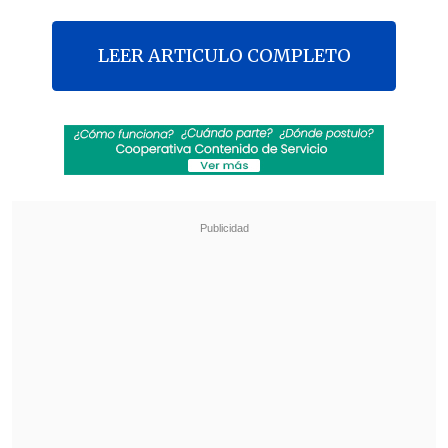
LEER ARTICULO COMPLETO
El médico que está tratando a
Marcelo
Ríos
en la Clínica Alemana, el neurólogo
Arnold Hoppe
, habló con los medios de
comunicación sobre el estado del ex
número uno del mundo y
confirmó que
está en buenas condiciones
.
Ríos fue internado el miércoles, tras
sentir fuertes dolores de cabeza, los que
se deben a un síndrome de