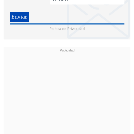
Política de Privacidad
El neurólogo anticipó que
"una vez que
esto se resuelva, él podrá retomar todas
sus actividades, tanto deportivas como
de charlas
, como tenía programado para