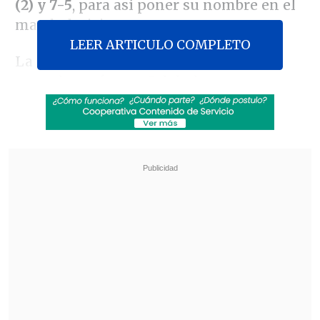
(2) y 7-5
, para así poner su nombre en el
match decisivo.
LEER ARTICULO COMPLETO
La primera manga arrancó favorable
para el ex número 5 del planeta, ya que
quebró en el segundo juego y con ello
mandó en el comienzo, para luego con su
excelente revés ratificar su ventaja.
Revisa también
Tobías Reinhart asoma como opción para jugar
ante Palestino
Michael Clark: Se han dicho hartas cosas
imprecisas, espero mi turno para los descargos