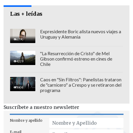
Las + leídas
Expresidente Boric alista nuevos viajes a
Uruguay y Alemania
6790
"La Resurrección de Cristo" de Mel
Gibson confirmó estreno en cines de
4229
Fue en el undécimo game cuando Pioline
Chile
supo aprovechar las flaquezas del sueco
de 46 años, quebró y luego mantuvo su
Caos en "Sin Filtros": Panelistas trataron
de "carnicero" a Crespo y se retiraron del
saque para vencer por 7-5.
3908
programa
Cedric Pioline espera su contrincante en
Suscríbete a nuestro newsletter
la final, el cual saldrá entre Marcelo
Ríos o el ruso Kafelnikov.
Nombre y apellido
E-mail