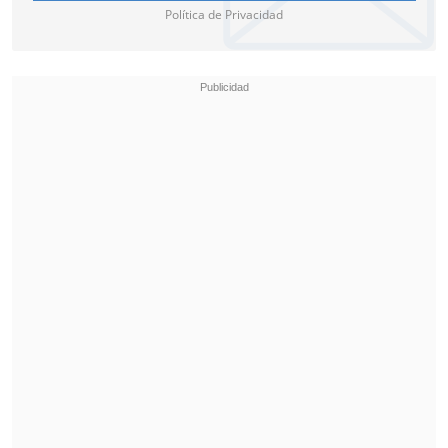
El galo elogió a "Nole": "Al principio era
Política de Privacidad
el 'villano', pero esto es lo que más
admiro de él: es fiel a sí mismo. Cuando
dijo que quería batir los récords de Roger
y Rafa, la gente pensó que era arrogante.
Ahora que lo ha conseguido, hay que
quitarse el sombrero".