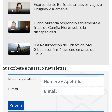
Expresidente Boric alista nuevos viajes a
Uruguay y Alemania
7686
Lucho Miranda respondió sabiamente a
frase de Camila Flores sobre la
6246
discapacidad
"Roger era el jugador más querido, quizá
"La Resurrección de Cristo" de Mel
Gibson confirmó estreno en cines de
de todos los tiempos, y
a la mayoría de
5233
Chile
los aficionados no les gustaba Rafa
cuando apareció, pero empezó a
Suscríbete a nuestro newsletter
gustarle más cuando Novak entró en
escena
. Estoy seguro.
Rafa empezó a ser
Nombre y apellido
más apreciado cuando empezaron a
E-mail
compararlo con Novak en lugar de con
Roger
", opinó.