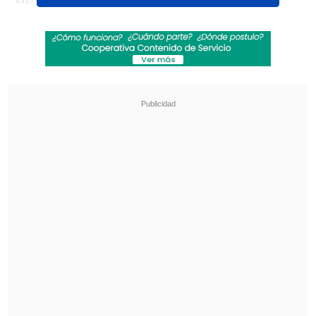
su físico,
pero Rafa ya ganaba partidos a
los 16 años
, lo que significa que aprendía
más rápido que los demás", apuntó en
conversación con
Clay Tenis
y también
publicada en
RG Media
.
Revisa también
¿Qué partido será transmitido por TV abierta
en la fecha 18 de la Liga de Primera?
Coquimbo Unido quiere estirar su hegemonía
en el clásico ante La Serena
"Roger es más creativo y más agradable a
la vista, por lo que la gente lo asocia con