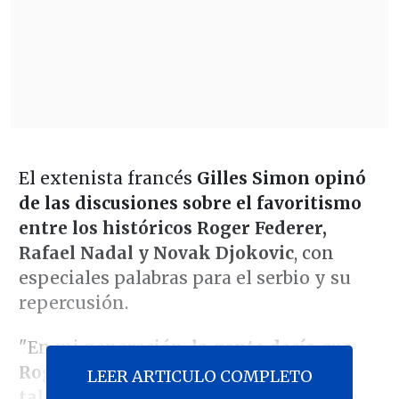
El extenista francés
Gilles Simon opinó
de las discusiones sobre el favoritismo
entre los históricos Roger Federer,
Rafael Nadal y Novak Djokovic
, con
especiales palabras para el serbio y su
repercusión.
"En mi generación,
la gente decía que
Roger (Federer) tenía mucho más
LEER ARTICULO COMPLETO
talento que Rafa
, que solo se basaba en