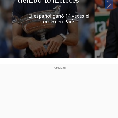
tiempo, lo mereces"
Si
El español ganó 14 veces el
torneo en París.