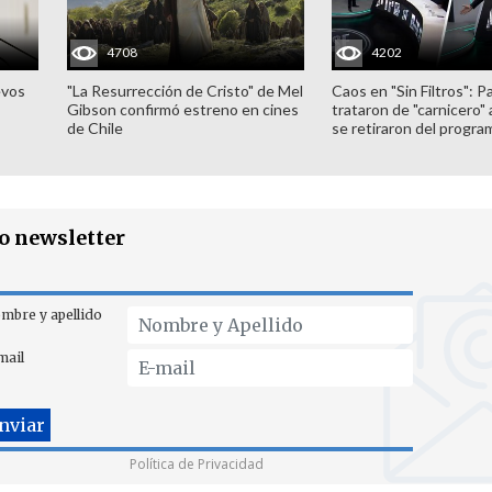
4708
4202
evos
"La Resurrección de Cristo" de Mel
Caos en "Sin Filtros": P
Gibson confirmó estreno en cines
trataron de "carnicero"
de Chile
se retiraron del progra
ro newsletter
mbre y apellido
mail
Política de Privacidad