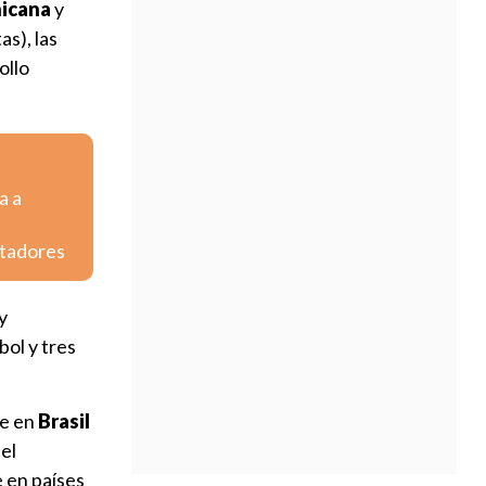
nicana
y
as), las
ollo
a a
rtadores
y
bol y tres
ue en
Brasil
el
 en países