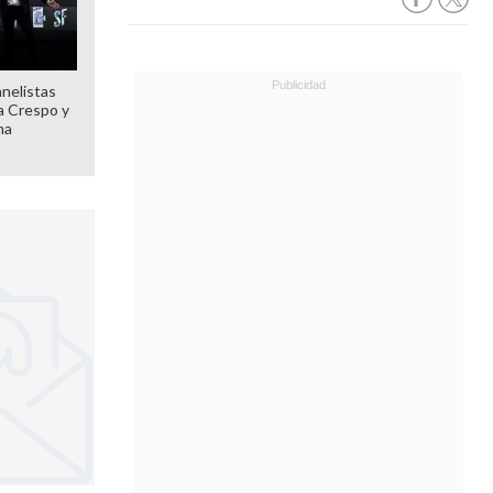
anelistas
 a Crespo y
ma