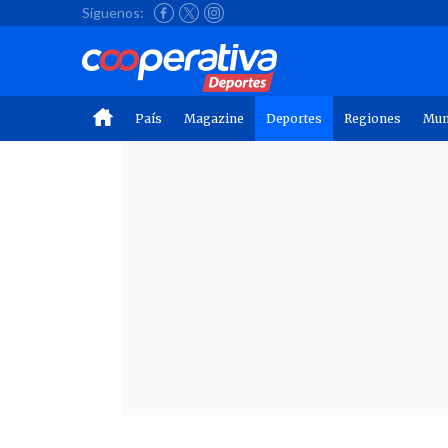
Síguenos:
País
Magazine
Deportes
Regiones
Mu