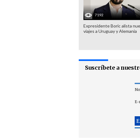
7192
Expresidente Boric alista nu
viajes a Uruguay y Alemania
Suscríbete a nuest
No
E-