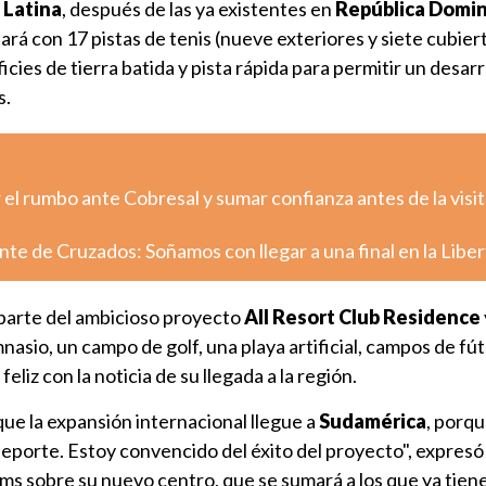
 Latina
, después de las ya existentes en
República Domi
ará con 17 pistas de tenis (nueve exteriores y siete cubiert
cies de tierra batida y pista rápida para permitir un desarr
s.
el rumbo ante Cobresal y sumar confianza antes de la visit
nte de Cruzados: Soñamos con llegar a una final en la Libe
parte del ambicioso proyecto
All Resort Club Residence
asio, un campo de golf, una playa artificial, campos de fút
eliz con la noticia de su llegada a la región.
ue la expansión internacional llegue a
Sudamérica
, porq
eporte. Estoy convencido del éxito del proyecto", expresó 
s sobre su nuevo centro, que se sumará a los que ya tiene