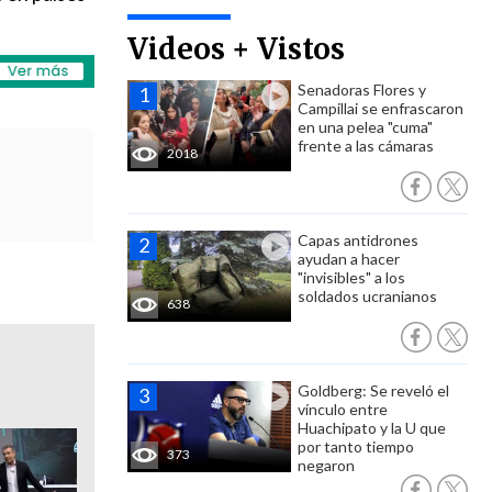
Videos + Vistos
Senadoras Flores y
Campillai se enfrascaron
en una pelea "cuma"
frente a las cámaras
2018
Capas antidrones
ayudan a hacer
"invisibles" a los
soldados ucranianos
638
Goldberg: Se reveló el
vínculo entre
Huachipato y la U que
por tanto tiempo
373
negaron