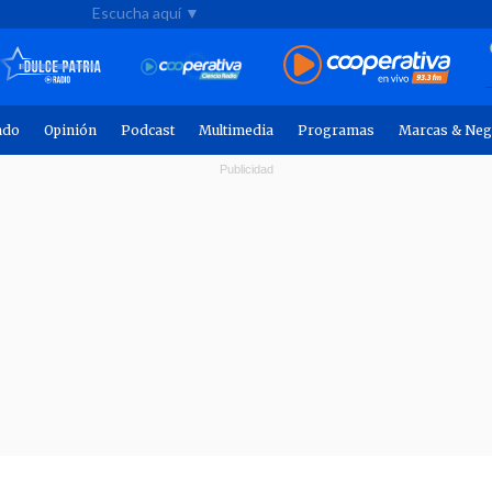
Escucha aquí ▼
ndo
Opinión
Podcast
Multimedia
Programas
Marcas & Neg