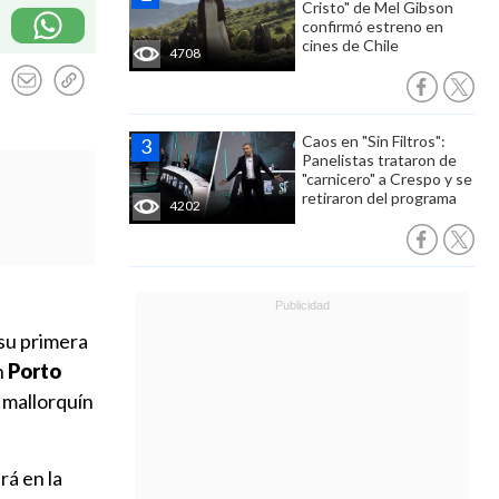
Cristo" de Mel Gibson
confirmó estreno en
cines de Chile
4708
Caos en "Sin Filtros":
Panelistas trataron de
"carnicero" a Crespo y se
retiraron del programa
4202
 su primera
n
Porto
l mallorquín
rá en la