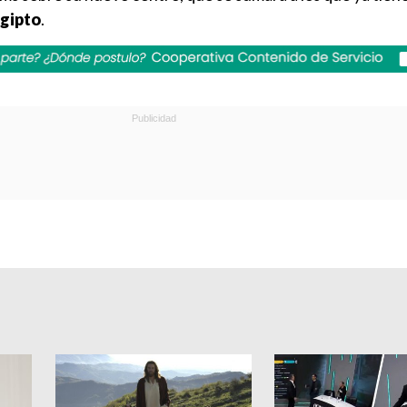
gipto
.