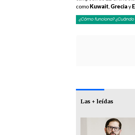
como
Kuwait
,
Grecia
y
E
Las + leídas