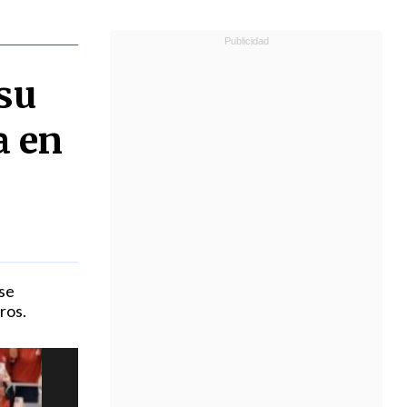
su
a en
 se
ros.