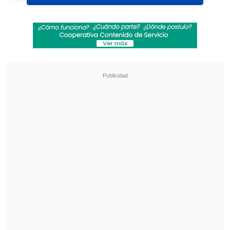
Roland Garros (14), US Open (4),
Australian Open (2) y Wimbledon (2)
, la
propuesta d
e Nadal ha recibido este
miércoles el respaldo unánime
durante
la celebración del último
Consejo de
Gobierno que celebró este año la ocho
veces centenaria Universidad de
Salamanca.
Revisa también
[VIDEO] Balón enviado fuera de la cancha
provocó un choque de tránsito en Uruguay
No pasó inadvertido: Las deficientes
luminarias en el clásico de Coquimbo ante La
Serena