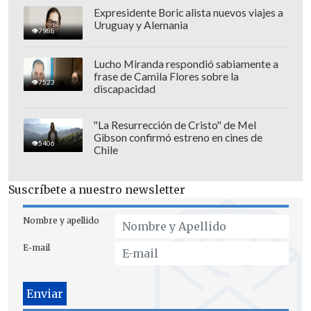
Copa Davis en cinco ocasiones entre
Expresidente Boric alista nuevos viajes a
2004 y 2019, y en la actualidad es el
Uruguay y Alemania
7988
jugador con más títulos individuales en
la historia del tenis español (92) y de
Lucho Miranda respondió sabiamente a
frase de Camila Flores sobre la
Grand Slam (22), más torneos Master
7523
discapacidad
1000 (36) y mayor número de semanas
como número uno del ranking mundial
"La Resurrección de Cristo" de Mel
Gibson confirmó estreno en cines de
de la ATP (209).
5406
Chile
Suscríbete a nuestro newsletter
Nombre y apellido
E-mail