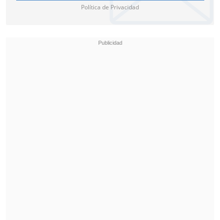
Política de Privacidad
En el plano internacional es de
momento el único tenista que ha
logrado ser número uno de la ATP en
tres décadas diferentes (las de 2000,
20210 y 2020).
De su exigencia personal y precocidad
habla su debut,
a los quince años de
edad, en un torneo de la ATP Tour,
aunque en calidad de invitado.