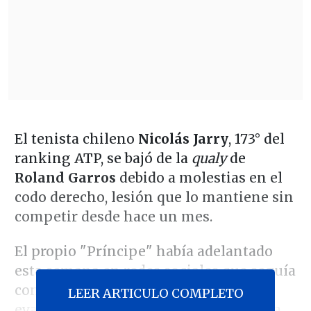
El tenista chileno
Nicolás Jarry
, 173° del
ranking ATP, se bajó de la
qualy
de
Roland Garros
debido a molestias en el
codo derecho, lesión que lo mantiene sin
competir desde hace un mes.
El propio "Príncipe" había adelantado
esta semana en redes sociales que seguía
con dolores y que, tras varias
LEER ARTICULO COMPLETO
evaluaciones, decidió fortalecer la zona