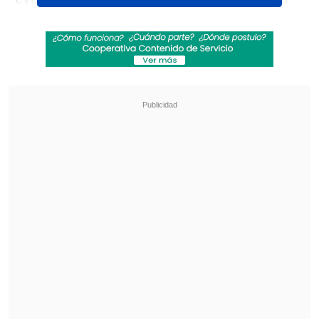
de forma conservadora. "Estaré
entrenando mucho para volver lo más
fuerte posible", escribió el nacional en su
cuenta de Instagram.
Revisa también
La UC quiere retomar el rumbo ante Cobresal
y sumar confianza antes de la visita a
Estudiantes
Matías Claro, presidente de Cruzados:
Soñamos con llegar a una final en la
Libertadores
Con la baja de Jarry,
Tomás Barrios
será
el único chileno en las clasificaciones del