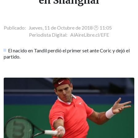
en Shanghai
Publicado: Jueves, 11 de Octubre de 2018 🕐 11:05
Periodista Digital:
AlAireLibre.cl/EFE
El nacido en Tandil perdió el primer set ante Coric y dejó el
partido.