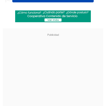
caída terminó perdiendo el primer set
por 7-5.
Revisa también
Exestrella de la NFL celebró la presentación
de Vozinha en Colo Colo
La UC quiere retomar el rumbo ante Cobresal
y sumar confianza antes de la visita a
Estudiantes
Luego de eso, el sudamericano intentó
volver pero decidió finalmente retirarse
en el inicio del segundo set.
En cuartos de final, Coric se verá las caras