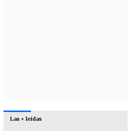
ante
Matthew Ebden (51°), quien dejó en
el camino al alemán Peter Gojowczyk
(68°) por 6-2 y 6-3.
Las + leídas