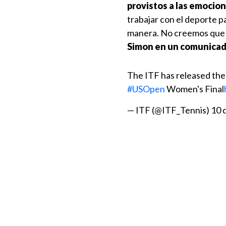
provistos a las emocio
trabajar con el deporte p
manera. No creemos que es
Simon en un comunicad
The ITF has released the
#USOpen
Women's Final
— ITF (@ITF_Tennis)
10 