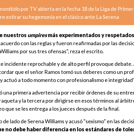
nsmitido por TV abierta en la fecha 18 de la Liga de Primer
e estirar su hegemonía en el clásico ante La Serena
de nuestros
umpires
más experimentados y respetado
acuerdo con las reglas y fueron reafirmadas por las decisi
illiams por sus tres ofensas", reza el escrito.
e incidente reprochable y de alto perfil provoque debate.
cordar que el señor Ramos tomó sus deberes como un prof
s y actuó a todo momento con profesionalismo e integridad"
ó una primera advertencia por recibir órdenes de su entre
queta y la tercera por dirigirse en esos términos al árbitr
feo que se les entrega a los jueces después de la final.
o de lado de Serena Williams y acusó "sexismo" en las deci
e no debe haber diferencia en los estándares de tole