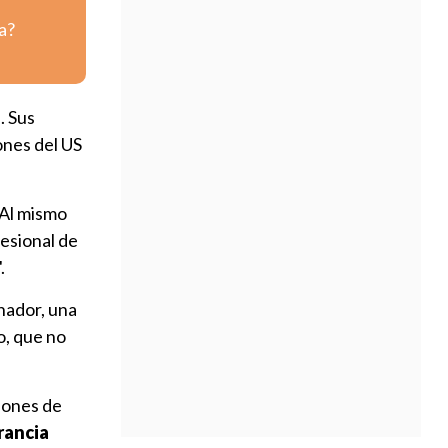
a?
s
. Sus
ones del US
 Al mismo
esional de
.
nador, una
o, que no
siones de
rancia