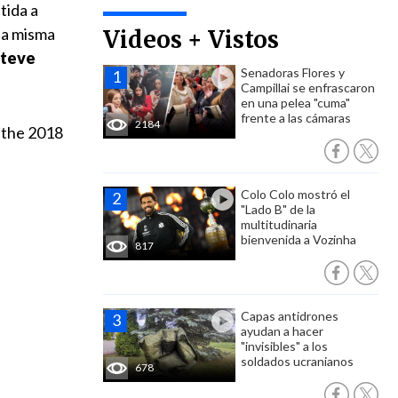
tida a
la misma
Videos + Vistos
Steve
Senadoras Flores y
Campillai se enfrascaron
en una pelea "cuma"
frente a las cámaras
2184
g the 2018
Colo Colo mostró el
"Lado B" de la
multitudinaria
bienvenida a Vozinha
817
Capas antidrones
ayudan a hacer
"invisibles" a los
soldados ucranianos
678