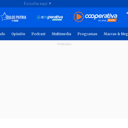
Escucha aquí ▼
ndo
Opinión
Podcast
Multimedia
Programas
Marcas & Neg