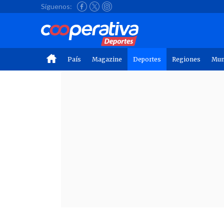
Síguenos:
País
Magazine
Deportes
Regiones
Mu