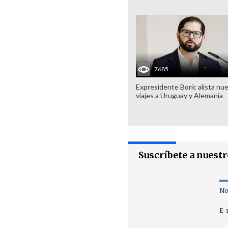
7685
Expresidente Boric alista nu
viajes a Uruguay y Alemania
Suscríbete a nuest
No
E-