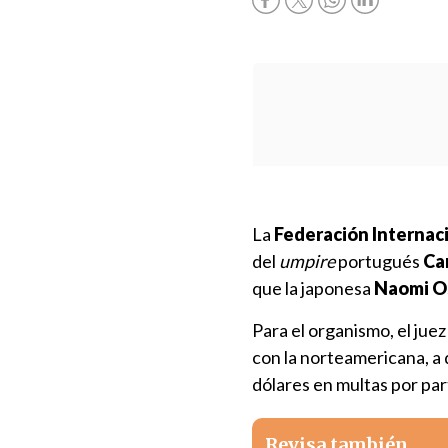
La
Federación Internaci
del
umpire
portugués
Ca
que la japonesa
Naomi O
Para el organismo, el juez
con la norteamericana, a 
dólares en multas por par
Revisa también