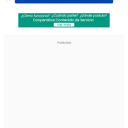
respectivos mandatarios y difundidas en
su red,
Truth Social
, Trump precisa que
los gravámenes para
Laos y Birmania
se
sitúan en el
40%
, en el
30%
los de
Sudáfrica
y Bosnia y Herzegovina
, en el
36%
los de
Camboya y Tailandia
y en el
35%
los de
Serbia y Bangladesh
.
Revisa también
Ante aranceles de EE.UU, autoridades e
industria salmonera rechazan el trabajo
forzoso
Megarreforma: Oposición tiene esperanza en
que el TC valide sus argumentos "sólidos y
robustos"