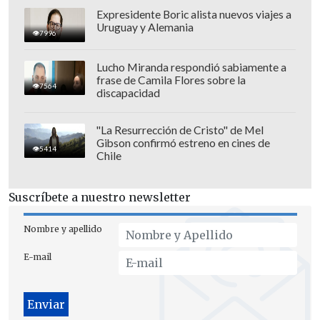
Expresidente Boric alista nuevos viajes a
Uruguay y Alemania
7996
Lucho Miranda respondió sabiamente a
frase de Camila Flores sobre la
El texto repite el mismo esquema y
7564
discapacidad
advierte a esas naciones que, en caso de
que estas decidan incrementar sus
"La Resurrección de Cristo" de Mel
propios aranceles sobre los bienes
Gibson confirmó estreno en cines de
5414
Chile
estadounidenses,
Washington sumará
ese porcentaje al que acaba de anunciar
.
Suscríbete a nuestro newsletter
[Lea también]
Trump amenaza con
Nombre y apellido
arancel adicional a países que se
"alineen" con los BRICS
E-mail
"Déficits muy persistentes"