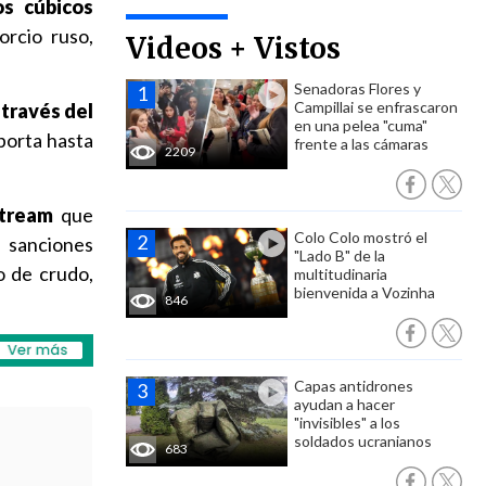
os cúbicos
orcio ruso,
Videos + Vistos
Senadoras Flores y
Campillai se enfrascaron
 través del
en una pelea "cuma"
porta hasta
frente a las cámaras
2209
tream
que
Colo Colo mostró el
e sanciones
"Lado B" de la
o de crudo,
multitudinaria
bienvenida a Vozinha
846
Capas antidrones
ayudan a hacer
"invisibles" a los
soldados ucranianos
683