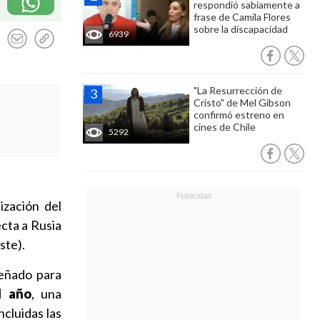
respondió sabiamente a
frase de Camila Flores
sobre la discapacidad
6939
"La Resurrección de
Cristo" de Mel Gibson
confirmó estreno en
cines de Chile
5292
ización del
cta a Rusia
ste).
señado para
l año
, una
incluidas las