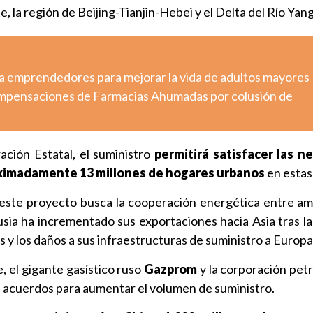
e, la región de Beijing-Tianjin-Hebei y el Delta del Río Yan
a emprendedores para mejorar la vida de adultos mayores
pensaciones de Farmacias Ahumadas por colusión de
ación Estatal, el suministro
permitirá satisfacer las n
oximadamente 13 millones de hogares urbanos
en estas
este proyecto busca la cooperación energética entre am
ia ha incrementado sus exportaciones hacia Asia tras la
 y los daños a sus infraestructuras de suministro a Europa
, el gigante gasístico ruso
Gazprom
y la corporación petr
 acuerdos para aumentar el volumen de suministro.