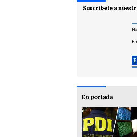
Suscríbete a nuest
No
E-
En portada