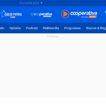
Escucha aquí ▼
ndo
Opinión
Podcast
Multimedia
Programas
Marcas & Neg