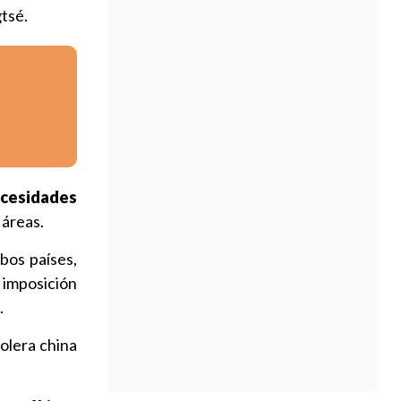
gtsé.
ecesidades
 áreas.
bos países,
 imposición
.
olera china