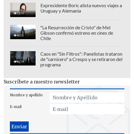
Expresidente Boric alista nuevos viajes a
Uruguay y Alemania
7159
"La Resurrección de Cristo" de Mel
Gibson confirmó estreno en cines de
4653
Chile
Caos en "Sin Filtros": Panelistas trataron
de "carnicero" a Crespo y se retiraron del
China se ha convertido, tras Bolivia, en el
4179
programa
segundo país del mundo en reservas
identificadas de litio, con un
incremento
Suscríbete a nuestro newsletter
del 16,5% respecto al total global
en el
último año, de acuerdo al Ministerio
Nombre y apellido
chino de Recursos Naturales.
E-mail
Este nuevo hallazgo se produce en un
momento en que
China redobla
esfuerzos para explorar recursos