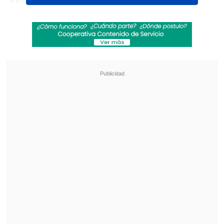
toneladas de óxido de litio
, junto con
otros componentes como
rubidio,
tungsteno y estaño
, según el
departamento provincial de Recursos
Naturales.
Revisa también
Último récord fue hace dos días: Precio del
cobre marca nuevo máximo histórico
El mercado alemán, puerta para posicionar
soluciones chilenas en energía y minería en
Europa
La localización del depósito fue posible
tras años de sondeos y con el uso de