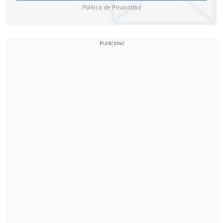
Política de Privacidad
internos
, buscando fortalecer la
seguridad energética y de recursos en
medio de una intensificada competencia
global por recursos fundamentales como
el litio, material clave para la fabricación
de las baterías de los vehículos eléctricos.