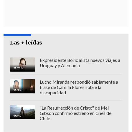
administración? Y
nuestra postura es
que lo más razonable es que lo defina la
siguiente administración
", enfatizó
Grau.
Las + leídas
Expresidente Boric alista nuevos viajes a
Uruguay y Alemania
7980
Lucho Miranda respondió sabiamente a
frase de Camila Flores sobre la
7514
discapacidad
"La Resurrección de Cristo" de Mel
Gibson confirmó estreno en cines de
5404
Chile