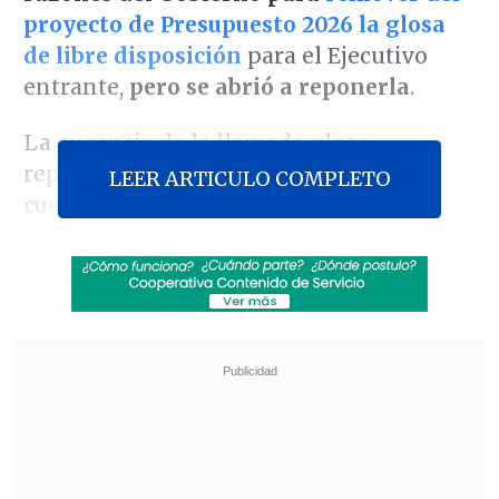
proyecto de Presupuesto 2026 la glosa
de libre disposición
para el Ejecutivo
entrante,
pero se abrió a reponerla
.
La ausencia de la llamada glosa
republicana ya había generado
LEER ARTICULO COMPLETO
cuestionamientos por parte de las
candidatas presidenciales
Jeannette
Jara
(oficialismo más DC)
y
Evelyn
Matthei
(Chile Vamos, Amarillos y
Demócratas).
Revisa también
Ante aranceles de EE.UU, autoridades e
industria salmonera rechazan el trabajo
forzoso